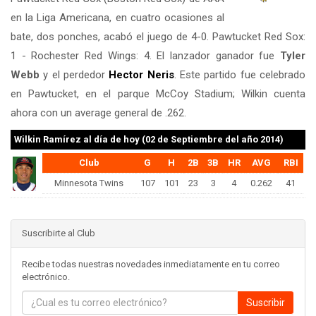
en la Liga Americana, en cuatro ocasiones al
bate, dos ponches, acabó el juego de 4-0. Pawtucket Red Sox:
1 - Rochester Red Wings: 4. El lanzador ganador fue
Tyler
Webb
y el perdedor
Hector Neris
. Este partido fue celebrado
en Pawtucket, en el parque McCoy Stadium; Wilkin cuenta
ahora con un average general de .262.
Wilkin Ramírez
al día de hoy (02 de Septiembre del año 2014)
Club
G
H
2B
3B
HR
AVG
RBI
Minnesota Twins
107
101
23
3
4
0.262
41
Suscribirte al Club
Recibe todas nuestras novedades inmediatamente en tu correo
electrónico.
Suscribir