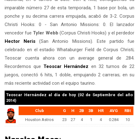
imparable número 27 de esta temporada, 1 base por bola, un
ponche y su decima carrera empujada, acabó de 3-2. Corpus
Christi Hooks: 0 - San Antonio Missions: 0. El lanzador
vencedor fue
Tyler Webb
(Corpus Christi Hooks) y el perdedor
Hector Neris
(San Antonio Missions). Este partido fue
celebrado en el estadio Whataburger Field de Corpus Christi;
Teoscar cuenta ahora con un average general de .284.
Recordemos que
Teoscar Hernández
en 32 turnos de 22
juegos, conectó 6 hits, 1 doble, empujando 2 carreras; en su
más reciente actividad con el equipo taurino.
Teoscar Hernández
al día de hoy (02 de Septiembre del año
2014)
Club
G
H
2B
3B
HR
AVG
RBI
Houston Astros
23
27
4
1
4
0.284
10