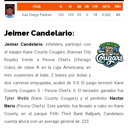
Club
G
H
2B
3B
HR
AVG
RBI
San Diego Padres
130
139
35
0
18
0.263
84
Jeimer Candelario
:
Jeimer Candelario
, infielders, participó con
el equipo Kane County Cougars (Kansas City
Royals) frente a Peoria Chiefs (Chicago
Cubs) de clase A en la Liga Americana, en
tres ocasiones al bate, 2 bases por bolas y
dos carreras empujadas, acabó de 3-0. El juego terminó Kane
County Cougars: 0 - Peoria Chiefs: 0. El lanzador ganador fue
Tyler Webb
(Kane County Cougars) y el perdedor
Hector
Neris
(Peoria Chiefs). Este partido fue llevado a cabo en Kane
County, en el parque Fifth Third Bank Ballpark; Candelario
cuenta ahora con un average general de .223.