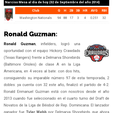
Narciso Mesa
al día de hoy (02 de Septiembre del año 2014)
Club
G
H
2B
3B
HR
AVG
RBI
Washington Nationals
94
88
17
3
4
0.251
32
Ronald Guzman
:
Ronald Guzman
, infielders, logró una
oportunidad con el equipo Hickory Crawdads
(Texas Rangers) frente a Delmarva Shorebirds
(Baltimore Orioles) de clase A en la Liga
Americana, en 4 veces al bate: con dos hits,
consiguiendo su imparable número 97 de esta temporada, 2
dobles: ya cuenta con 32 este año, finalizó el partido de 4-2.
Ronald Enmanuel Guzman está con nosotros desde el año
2013 cuando fue seleccionado en el cuarto turno del Draft de
Novatos de la Liga de Béisbol de Rep. Dominicana. El lanzador
ganador fue
Tyler Webb
por Delmarva Shorebirds, que ahora