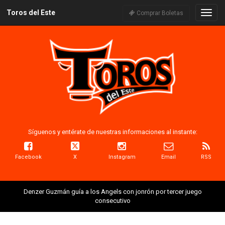
Toros del Este
Naveg
Comprar Boletas
Síguenos y entérate de nuestras informaciones al instante:
Facebook
X
Instagram
Email
RSS
Denzer Guzmán guía a los Angels con jonrón por tercer juego
consecutivo