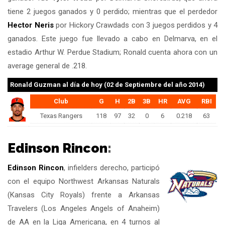
tiene 2 juegos ganados y 0 perdido; mientras que el perdedor
Hector Neris
por Hickory Crawdads con 3 juegos perdidos y 4
ganados. Este juego fue llevado a cabo en Delmarva, en el
estadio Arthur W. Perdue Stadium; Ronald cuenta ahora con un
average general de .218.
Ronald Guzman
al día de hoy (02 de Septiembre del año 2014)
Club
G
H
2B
3B
HR
AVG
RBI
Texas Rangers
118
97
32
0
6
0.218
63
Edinson Rincon
:
Edinson Rincon
, infielders derecho, participó
con el equipo Northwest Arkansas Naturals
(Kansas City Royals) frente a Arkansas
Travelers (Los Angeles Angels of Anaheim)
de AA en la Liga Americana, en 4 turnos al