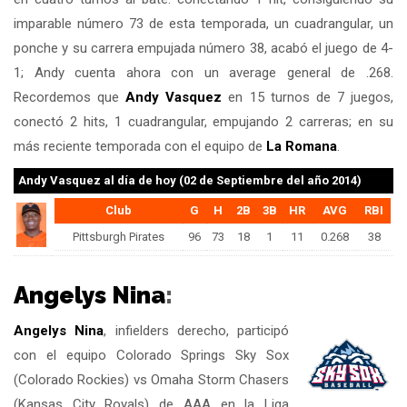
imparable número 73 de esta temporada, un cuadrangular, un
ponche y su carrera empujada número 38, acabó el juego de 4-
1; Andy cuenta ahora con un average general de .268.
Recordemos que
Andy Vasquez
en 15 turnos de 7 juegos,
conectó 2 hits, 1 cuadrangular, empujando 2 carreras; en su
más reciente temporada con el equipo de
La Romana
.
Andy Vasquez
al día de hoy (02 de Septiembre del año 2014)
Club
G
H
2B
3B
HR
AVG
RBI
Pittsburgh Pirates
96
73
18
1
11
0.268
38
Angelys Nina
:
Angelys Nina
, infielders derecho, participó
con el equipo Colorado Springs Sky Sox
(Colorado Rockies) vs Omaha Storm Chasers
(Kansas City Royals) de AAA en la Liga