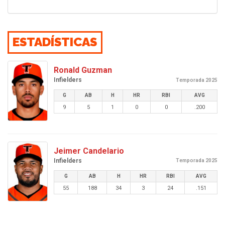
ESTADÍSTICAS
Ronald Guzman
Infielders
Temporada 2025
G
AB
H
HR
RBI
AVG
9
5
1
0
0
.200
Jeimer Candelario
Infielders
Temporada 2025
G
AB
H
HR
RBI
AVG
55
188
34
3
24
.151