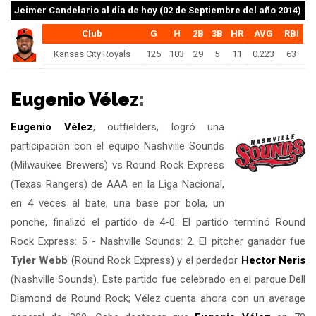
Jeimer Candelario
al día de hoy (02 de Septiembre del año 2014)
Club
G
H
2B
3B
HR
AVG
RBI
Kansas City Royals
125
103
29
5
11
0.223
63
Eugenio Vélez
:
Eugenio Vélez
, outfielders, logró una
participación con el equipo Nashville Sounds
(Milwaukee Brewers) vs Round Rock Express
(Texas Rangers) de AAA en la Liga Nacional,
en 4 veces al bate, una base por bola, un
ponche, finalizó el partido de 4-0. El partido terminó Round
Rock Express: 5 - Nashville Sounds: 2. El pitcher ganador fue
Tyler Webb
(Round Rock Express) y el perdedor
Hector Neris
(Nashville Sounds). Este partido fue celebrado en el parque Dell
Diamond de Round Rock; Vélez cuenta ahora con un average