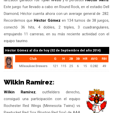
lanzador ganador fue
Tyler Webb
y el perdedor
Hector Neris
.
Este juego fue llevado a cabo en Round Rock, en el estadio Dell
Diamond; Héctor cuenta ahora con un average general de .282.
Recordemos que
Héctor Gómez
en 134 turnos de 38 juegos,
conectó 36 hits, 4 dobles, 2 triples, 3 cuadrangulares,
empujando 11 carreras; en su más reciente actividad con el
equipo taurino.
Héctor Gómez
al día de hoy (02 de Septiembre del año 2014)
Club
G
H
2B
3B
HR
AVG
RBI
Milwaukee Brewers
121
115
25
6
15
0.282
49
Wilkin Ramírez
:
Wilkin Ramírez
, outfielders derecho,
consiguió una participación con el equipo
Rochester Red Wings (Minnesota Twins) vs
Pawtucket Red Sox (Boston Red Sox) de AAA