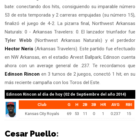
bate: conectando dos hits, consiguiendo su imparable número
53 de esta temporada y 2 carreras empujadas (su número 15),
finalizó el juego de 4-2. La pizarra final, Northwest Arkansas
Naturals: 0 - Arkansas Travelers: 0. El lanzador triunfador fue
Tyler Webb
(Northwest Arkansas Naturals) y el perdedor
Hector Neris
(Arkansas Travelers). Este partido fue efectuado
en NW Arkansas, en el estadio Arvest Ballpark; Edinson cuenta
ahora con un average general de .237. Te recordamos que
Edinson Rincon
en 3 turnos de 2 juegos, conectó 1 hit; en su
más reciente campaña con los Toros del Este.
Edinson Rincon
al día de hoy (02 de Septiembre del año 2014)
Club
G
H
2B
3B
HR
AVG
RBI
Kansas City Royals
69
53
11
0
1
0.237
15
Cesar Puello
: