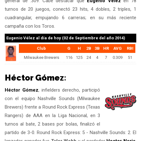
general de .309. Cabe destacar que
Eugenio Vélez
en 78
turnos de 20 juegos, conectó 23 hits, 4 dobles, 2 triples, 1
cuadrangular, empujando 6 carreras; en su más reciente
campaña con los Toros.
Eugenio Vélez
al día de hoy (02 de Septiembre del año 2014)
Club
G
H
2B
3B
HR
AVG
RBI
Milwaukee Brewers
116
125
24
4
7
0.309
51
Héctor Gómez
:
Héctor Gómez
, infielders derecho, participó
con el equipo Nashville Sounds (Milwaukee
Brewers) frente a Round Rock Express (Texas
Rangers) de AAA en la Liga Nacional, en 3
turnos al bate, 2 bases por bolas, finalizó el
partido de 3-0. Round Rock Express: 5 - Nashville Sounds: 2. El