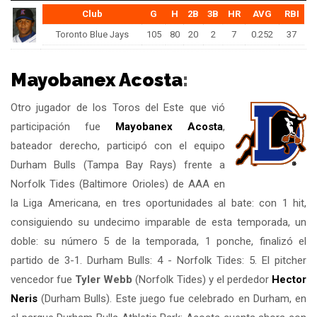
Club
G
H
2B
3B
HR
AVG
RBI
Toronto Blue Jays
105
80
20
2
7
0.252
37
Mayobanex Acosta
:
Otro jugador de los Toros del Este que vió
participación fue
Mayobanex Acosta
,
bateador derecho, participó con el equipo
Durham Bulls (Tampa Bay Rays) frente a
Norfolk Tides (Baltimore Orioles) de AAA en
la Liga Americana, en tres oportunidades al bate: con 1 hit,
consiguiendo su undecimo imparable de esta temporada, un
doble: su número 5 de la temporada, 1 ponche, finalizó el
partido de 3-1. Durham Bulls: 4 - Norfolk Tides: 5. El pitcher
vencedor fue
Tyler Webb
(Norfolk Tides) y el perdedor
Hector
Neris
(Durham Bulls). Este juego fue celebrado en Durham, en