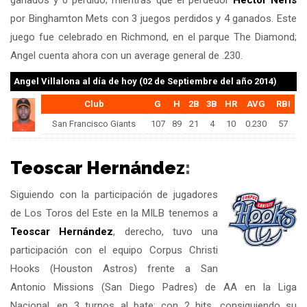
ganados y 0 perdido; mientras que el perdedor
Hector Neris
por Binghamton Mets con 3 juegos perdidos y 4 ganados. Este
juego fue celebrado en Richmond, en el parque The Diamond;
Angel cuenta ahora con un average general de .230.
Angel Villalona
al día de hoy (02 de Septiembre del año 2014)
Club
G
H
2B
3B
HR
AVG
RBI
San Francisco Giants
107
89
21
4
10
0.230
57
Teoscar Hernández
:
Siguiendo con la participación de jugadores
de Los Toros del Este en la MILB tenemos a
Teoscar Hernández
, derecho, tuvo una
participación con el equipo Corpus Christi
Hooks (Houston Astros) frente a San
Antonio Missions (San Diego Padres) de AA en la Liga
Nacional, en 3 turnos al bate: con 2 hits, consiguiendo su