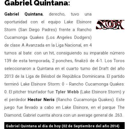
Gabriel Quintana
:
Gabriel Quintana
, derecho, tuvo una
oportunidad con el equipo Lake Elsinore
Storm (San Diego Padres) frente a Rancho
Cucamonga Quakes (Los Angeles Dodgers)
de clase A Avanzada en la Liga Nacional, en 4
turnos al bate: con un hit, consiguiendo su imparable número
139 de esta temporada, 2 ponches, finalizó de 4-1. Los Toros
seleccionaron a Quintana en el cuarto turno del Draft del año
2013 de la Liga de Béisbol de República Dominicana. El partido
terminó Lake Elsinore Storm: 0 - Rancho Cucamonga Quakes:
0. El pitcher triunfador fue
Tyler Webb
(Lake Elsinore Storm) y
el perdedor
Hector Neris
(Rancho Cucamonga Quakes). Este
juego fue llevado a cabo en Lake Elsinore, en el parque The
Diamond; Gabriel cuenta ahora con un average general de .263.
Gabriel Quintana
al día de hoy (02 de Septiembre del año 2014)