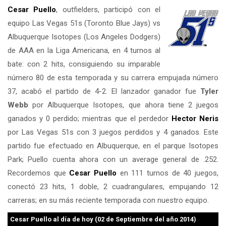
Cesar Puello
, outfielders, participó con el
equipo Las Vegas 51s (Toronto Blue Jays) vs
Albuquerque Isotopes (Los Angeles Dodgers)
de AAA en la Liga Americana, en 4 turnos al
bate: con 2 hits, consiguiendo su imparable
número 80 de esta temporada y su carrera empujada número
37, acabó el partido de 4-2. El lanzador ganador fue
Tyler
Webb
por Albuquerque Isotopes, que ahora tiene 2 juegos
ganados y 0 perdido; mientras que el perdedor
Hector Neris
por Las Vegas 51s con 3 juegos perdidos y 4 ganados. Este
partido fue efectuado en Albuquerque, en el parque Isotopes
Park; Puello cuenta ahora con un average general de .252.
Recordemos que
Cesar Puello
en 111 turnos de 40 juegos,
conectó 23 hits, 1 doble, 2 cuadrangulares, empujando 12
carreras; en su más reciente temporada con nuestro equipo.
Cesar Puello
al día de hoy (02 de Septiembre del año 2014)