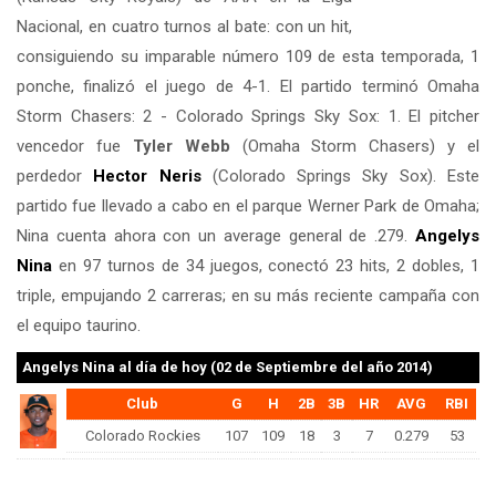
Nacional, en cuatro turnos al bate: con un hit,
consiguiendo su imparable número 109 de esta temporada, 1
ponche, finalizó el juego de 4-1. El partido terminó Omaha
Storm Chasers: 2 - Colorado Springs Sky Sox: 1. El pitcher
vencedor fue
Tyler Webb
(Omaha Storm Chasers) y el
perdedor
Hector Neris
(Colorado Springs Sky Sox). Este
partido fue llevado a cabo en el parque Werner Park de Omaha;
Nina cuenta ahora con un average general de .279.
Angelys
Nina
en 97 turnos de 34 juegos, conectó 23 hits, 2 dobles, 1
triple, empujando 2 carreras; en su más reciente campaña con
el equipo taurino.
Angelys Nina
al día de hoy (02 de Septiembre del año 2014)
Club
G
H
2B
3B
HR
AVG
RBI
Colorado Rockies
107
109
18
3
7
0.279
53