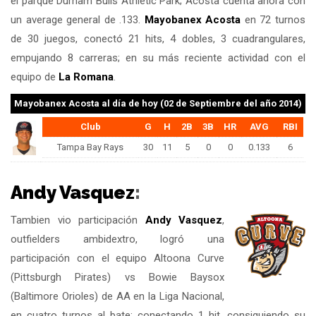
el parque Durham Bulls Athletic Park; Acosta cuenta ahora con
un average general de .133.
Mayobanex Acosta
en 72 turnos
de 30 juegos, conectó 21 hits, 4 dobles, 3 cuadrangulares,
empujando 8 carreras; en su más reciente actividad con el
equipo de
La Romana
.
Mayobanex Acosta
al día de hoy (02 de Septiembre del año 2014)
Club
G
H
2B
3B
HR
AVG
RBI
Tampa Bay Rays
30
11
5
0
0
0.133
6
Andy Vasquez
:
Tambien vio participación
Andy Vasquez
,
outfielders ambidextro, logró una
participación con el equipo Altoona Curve
(Pittsburgh Pirates) vs Bowie Baysox
(Baltimore Orioles) de AA en la Liga Nacional,
en cuatro turnos al bate: conectando 1 hit, consiguiendo su