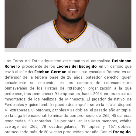
Los Toros del Este adquirieron este martes al antesalista
Deibinson
Romero
, procedente de los
Leones del
Escogido
, en un cambio que
envió al infielder
Esteban German
al conjunto escarlata. Romero es un
defensor de la tercera base de 28 años, bateador derecho, quien
actualmente se encuentra en los campos de entrenamientos
primaverales de los Piratas de Pittsburgh, organización a la que
pertenece, tras permanecer 9 temporadas, hasta 2014, en los circuitos
minoritarios de los Mellizos de Minnesota. El jugador de nativo de
Perdenales y quien también puede desempeñarse en la inicial, disparó
41 extrabases, 8 jonrones, 2 triples y 31 dobles, el pasado año en triple,
en la Liga Internacional, terminando con promedio de .265, 45 carreras
remolcadas, 50 anotadas. De por vida, en las ligas menores, exhibe
average de .265, 78 cuadrangulares, 19 triples y 167 dobles,
promediando más de 50 vueltas producidas por año. Con el
Escogido
,