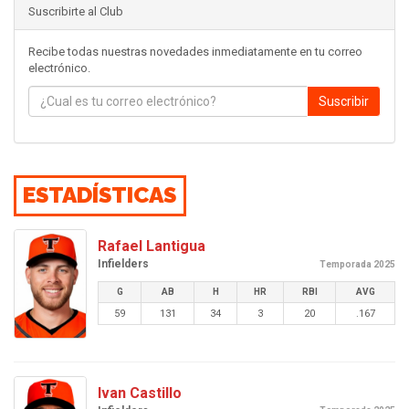
Suscribirte al Club
Recibe todas nuestras novedades inmediatamente en tu correo
electrónico.
Suscribir
ESTADÍSTICAS
Rafael Lantigua
Infielders
Temporada 2025
G
AB
H
HR
RBI
AVG
59
131
34
3
20
.167
Ivan Castillo