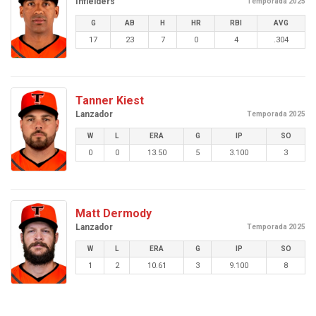
Infielders
Temporada 2025
G
AB
H
HR
RBI
AVG
17
23
7
0
4
.304
Tanner Kiest
Lanzador
Temporada 2025
W
L
ERA
G
IP
SO
0
0
13.50
5
3.100
3
Matt Dermody
Lanzador
Temporada 2025
W
L
ERA
G
IP
SO
1
2
10.61
3
9.100
8