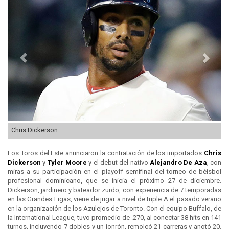
Anterior
Sigui
Chris Dickerson
Los Toros del Este anunciaron la contratación de los importados
Chris
Dickerson
y
Tyler Moore
y el debut del nativo
Alejandro De Aza
, con
miras a su participación en el playoff semifinal del torneo de béisbol
profesional dominicano, que se inicia el próximo 27 de diciembre.
Dickerson, jardinero y bateador zurdo, con experiencia de 7 temporadas
en las Grandes Ligas, viene de jugar a nivel de triple A el pasado verano
en la organización de los Azulejos de Toronto. Con el equipo Buffalo, de
la International League, tuvo promedio de .270, al conectar 38 hits en 141
turnos, incluyendo 7 dobles y un jonrón, remolcó 21 carreras y anotó 20.