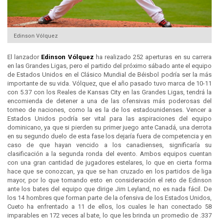
Edinson Vólquez
El lanzador
Edinson Vólquez
ha realizado 252 aperturas en su carrera
en las Grandes Ligas, pero el partido del próximo sábado ante el equipo
de Estados Unidos en el Clásico Mundial de Béisbol podría ser la más
importante de su vida. Vólquez, que el año pasado tuvo marca de 10-11
con 5.37 con los Reales de Kansas City en las Grandes Ligas, tendrá la
encomienda de detener a una de las ofensivas más poderosas del
torneo de naciones, como la es la de los estadounidenses. Vencer a
Estados Unidos podría ser vital para las aspiraciones del equipo
dominicano, ya que si pierden su primer juego ante Canadá, una derrota
en su segundo duelo de esta fase los dejaría fuera de competencia y en
caso de que hayan vencido a los canadienses, significaría su
clasificación a la segunda ronda del evento. Ambos equipos cuentan
con una gran cantidad de jugadores estelares, lo que en cierta forma
hace que se conozcan, ya que se han cruzado en los partidos de liga
mayor, por lo que tomando esto en consideración el reto de Edinson
ante los bates del equipo que dirige Jim Leyland, no es nada fácil. De
los 14 hombres que forman parte de la ofensiva de los Estados Unidos,
Cueto ha enfrentado a 11 de ellos, los cuales le han conectado 58
imparables en 172 veces al bate, lo que les brinda un promedio de .337