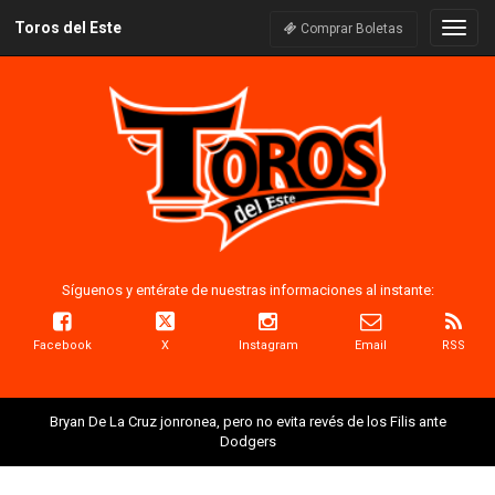
Toros del Este
Naveg
Comprar Boletas
Síguenos y entérate de nuestras informaciones al instante:
Facebook
X
Instagram
Email
RSS
Bryan De La Cruz jonronea, pero no evita revés de los Filis ante
Dodgers