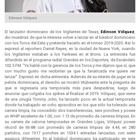
Edinson Vólquez
El lanzador dominicano de los Vigilantes de Texas,
Edinson Vólquez
,
dio muestras de que le interesa volver a lanzar en el béisbol dominicano
con los Toros del Este y pretende hacerlo en el torneo 2019-2020. Así lo
expresó al reportero Daniel Reyes, en la ciudad de Nueva York, cuando
los Vigilantes visitaban a los Yankees en el Bronx. La entrevista fue
difundida en el programa radial Grandes en los Deportes, de Escándalo
102.5 FM. "Ya hablé con la gerencia de los Toros y me dijeron que sí, que
con mucho gusto me recibirían ya que la fanaticada me quiere ver
lanzar". Expresó en dicha entrevista. Además de su interés de jugar en la
pelota dominicana, el derecho se mostró titubeante ante la pregunta de
que si regresaría una temporada más para despedirse, luego de
anunciar que colgaba los spikes al finalizar el 2019. Vólquez, que viene
de una cirugía Tommy John, ha lanzado poco en la actual temporada
donde ha trabajado en ocho episodios en los que sólo ha tolerado una
carrera limpia, ha concedido dos transferencias, seis ponches y posee
un WHIP excelente de 1.00, con 1.13 de promedio de carreras limpias. En
su carrera de catorce temporadas en Grandes Ligas, Vólquez posee
récord de 93-88 con promedio de carreras limpias de 4.44, en 280
partidos, con 1317 ponches en 1534.1 entradas lanzadas, con siete
equipos diferentes. En el béisbol dominicano ha participado en seis