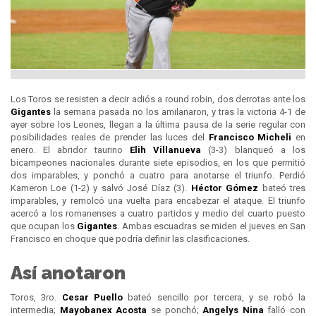
Los Toros se resisten a decir adiós a round robin, dos derrotas ante los
Gigantes
la semana pasada no los amilanaron, y tras la victoria 4-1 de
ayer sobre los Leones, llegan a la última pausa de la serie regular con
posibilidades reales de prender las luces del
Francisco Micheli
en
enero. El abridor taurino
Elih Villanueva
(3-3) blanqueó a los
bicampeones nacionales durante siete episodios, en los que permitió
dos imparables, y ponchó a cuatro para anotarse el triunfo. Perdió
Kameron Loe (1-2) y salvó José Díaz (3).
Héctor Gómez
bateó tres
imparables, y remolcó una vuelta para encabezar el ataque. El triunfo
acercó a los romanenses a cuatro partidos y medio del cuarto puesto
que ocupan los
Gigantes
. Ambas escuadras se miden el jueves en San
Francisco en choque que podría definir las clasificaciones.
Así anotaron
Toros, 3ro.
Cesar Puello
bateó sencillo por tercera, y se robó la
intermedia;
Mayobanex Acosta
se ponchó;
Angelys Nina
falló con