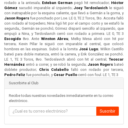
rodado a la antesala;
Esteban German
pegó hit remolcador;
Héctor
Gómez
sacudió imparable al izquierdo;
Joey Terdoslavich
le siguió
con inatrapable por la esquina caliente, que llevó a Germán a la goma, y
Jason Rogers
fue ponchado por Loe. LE 0, TE 2 Toros, 5to. Acosta falló
con rodado al torpedero; Nina ligó hit por el campo corto y se estafó la
segunda,; Germán se ponchó; Gómez disparó sencillo al izquierdo, que
empujó a Nina, y Terdoslavich cerró con rodado a primera. LE 0, TE 3
Escogido
8vo. Ante
Winston Abreu
, Melky Mesa abrió con hit por
tercera; Kevin Pillar le siguió con imparable al central, que colocó
hombres en las esquinas. Subió a la lomita
José Lugo
; Wilkin Castillo
bateó para doble matanza, entró la carrera, y Erik González se ponchó.
LE 1, TE 3 Toros, 8vo. Terdoslavich abrió con hit al central;
Teoscar
Hernández
entró a correr, y se robó la segunda;
Jason Rogers
bateó
doblete productor;
Chris Colabello
falló con rodado por tercera,
Pedro Feliz
fue ponchado, y
Cesar Puello
cerró con foul. LE 1, TE 3
Suscribirte al Club
Recibe todas nuestras novedades inmediatamente en tu correo
electrónico.
Suscribir