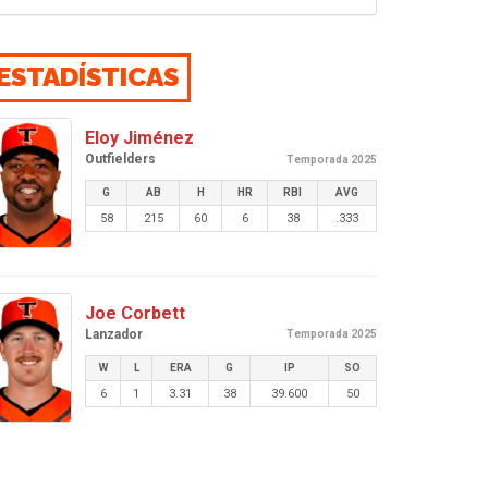
ESTADÍSTICAS
Eloy Jiménez
Outfielders
Temporada 2025
G
AB
H
HR
RBI
AVG
58
215
60
6
38
.333
Joe Corbett
Lanzador
Temporada 2025
W
L
ERA
G
IP
SO
6
1
3.31
38
39.600
50