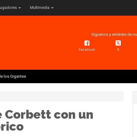
ugadores
Multimedia
Síguenos y entérate de nu
Facebook
X
e los Gigantes
e Corbett con un
rico