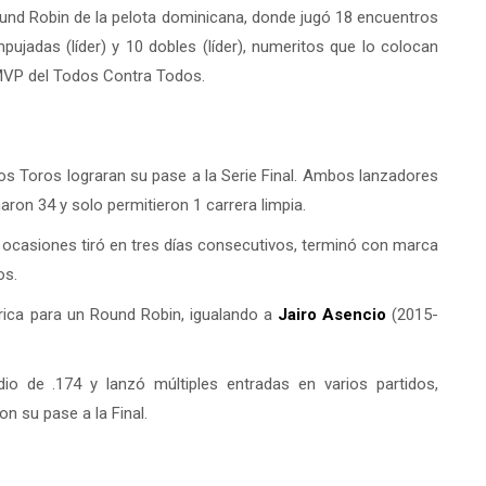
ound Robin de la pelota dominicana, donde jugó 18 encuentros
ujadas (líder) y 10 dobles (líder), numeritos que lo colocan
MVP del Todos Contra Todos.
los Toros lograran su pase a la Serie Final. Ambos lanzadores
ron 34 y solo permitieron 1 carrera limpia.
s ocasiones tiró en tres días consecutivos, terminó con marca
os.
rica para un Round Robin, igualando a
Jairo Asencio
(2015-
io de .174 y lanzó múltiples entradas en varios partidos,
n su pase a la Final.