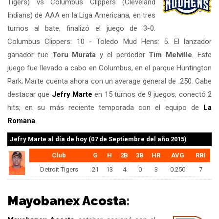
Tigers) vs Columbus Clippers (Cleveland
Indians) de AAA en la Liga Americana, en tres
turnos al bate, finalizó el juego de 3-0.
Columbus Clippers: 10 - Toledo Mud Hens: 5. El lanzador
ganador fue
Toru Murata
y el perdedor
Tim Melville
. Este
juego fue llevado a cabo en Columbus, en el parque Huntington
Park; Marte cuenta ahora con un average general de .250. Cabe
destacar que
Jefry Marte
en 15 turnos de 9 juegos, conectó 2
hits; en su más reciente temporada con el equipo de
La
Romana
.
Jefry Marte
al día de hoy (07 de Septiembre del año 2015)
Club
G
H
2B
3B
HR
AVG
RBI
Detroit Tigers
21
13
4
0
3
0.250
7
Mayobanex Acosta
: