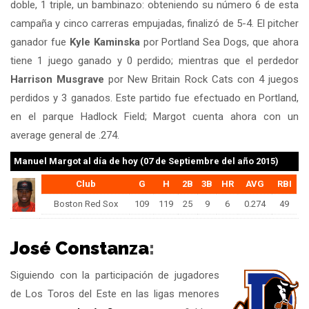
doble, 1 triple, un bambinazo: obteniendo su número 6 de esta
campaña y cinco carreras empujadas, finalizó de 5-4. El pitcher
ganador fue
Kyle Kaminska
por Portland Sea Dogs, que ahora
tiene 1 juego ganado y 0 perdido; mientras que el perdedor
Harrison Musgrave
por New Britain Rock Cats con 4 juegos
perdidos y 3 ganados. Este partido fue efectuado en Portland,
en el parque Hadlock Field; Margot cuenta ahora con un
average general de .274.
Manuel Margot
al día de hoy (07 de Septiembre del año 2015)
Club
G
H
2B
3B
HR
AVG
RBI
Boston Red Sox
109
119
25
9
6
0.274
49
José Constanza
:
Siguiendo con la participación de jugadores
de Los Toros del Este en las ligas menores