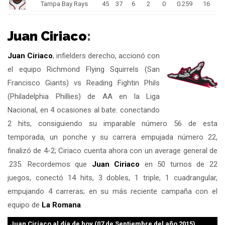
Tampa Bay Rays
45
37
6
2
0
0.259
16
Juan Ciriaco
:
Juan Ciriaco
, infielders derecho, accionó con
el equipo Richmond Flying Squirrels (San
Francisco Giants) vs Reading Fightin Phils
(Philadelphia Phillies) de AA en la Liga
Nacional, en 4 ocasiones al bate: conectando
2 hits, consiguiendo su imparable número 56 de esta
temporada, un ponche y su carrera empujada número 22,
finalizó de 4-2; Ciriaco cuenta ahora con un average general de
.235. Recordemos que
Juan Ciriaco
en 50 turnos de 22
juegos, conectó 14 hits, 3 dobles, 1 triple, 1 cuadrangular,
empujando 4 carreras; en su más reciente campaña con el
equipo de
La Romana
.
Juan Ciriaco
al día de hoy (07 de Septiembre del año 2015)