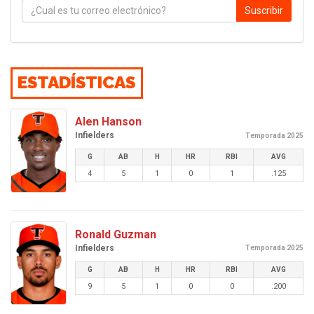
Suscribir
ESTADÍSTICAS
Alen Hanson
Infielders
Temporada 2025
G
AB
H
HR
RBI
AVG
4
5
1
0
1
.125
Ronald Guzman
Infielders
Temporada 2025
G
AB
H
HR
RBI
AVG
9
5
1
0
0
.200