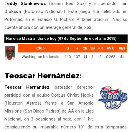
Teddy Stankiewicz
(Salem Red Sox) y el perdedor
Ian
Dickson
(Potomac Nationals). Este juego fue celebrado en
Potomac, en el estadio G. Richard Pfitzner Stadium; Narciso
cuenta ahora con un average general de .262.
Narciso Mesa
al día de hoy (07 de Septiembre del año 2015)
Club
G
H
2B
3B
HR
AVG
RBI
Washington Nationals
110
107
11
3
2
0.262
41
Teoscar Hernández
:
Teoscar Hernández
, bateador derecho,
participó con el equipo Corpus Christi Hooks
(Houston Astros) frente a San Antonio
Missions (San Diego Padres) de AA en la Liga
Nacional, en 3 ocasiones al bate, con 1 hit,
consiguiendo su imparable número 101 de esta temporada,