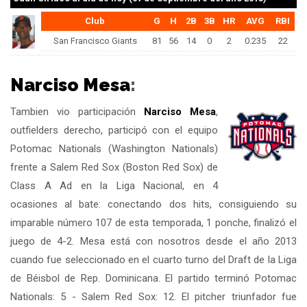
Club
G
H
2B
3B
HR
AVG
RBI
San Francisco Giants
81
56
14
0
2
0.235
22
Narciso Mesa
:
Tambien vio participación
Narciso Mesa
,
outfielders derecho, participó con el equipo
Potomac Nationals (Washington Nationals)
frente a Salem Red Sox (Boston Red Sox) de
Class A Ad en la Liga Nacional, en 4
ocasiones al bate: conectando dos hits, consiguiendo su
imparable número 107 de esta temporada, 1 ponche, finalizó el
juego de 4-2. Mesa está con nosotros desde el año 2013
cuando fue seleccionado en el cuarto turno del Draft de la Liga
de Béisbol de Rep. Dominicana. El partido terminó Potomac
Nationals: 5 - Salem Red Sox: 12. El pitcher triunfador fue