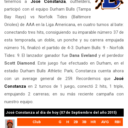
tenemos a
José Constanza
, outfielders,
participó con el equipo Durham Bulls (Tampa
Bay Rays) vs Norfolk Tides (Baltimore
Orioles) de AAA en la Liga Americana, en cuatro turnos al bate:
conectando tres hits, consiguiendo su imparable número 37 de
esta temporada, un doble, un ponche y su carrera empujada
número 16, finalizó el partido de 4-3. Durham Bulls: 9 - Norfolk
Tides: 9. El lanzador ganador fue
Dana Eveland
y el perdedor
Scott Diamond
. Este juego fue efectuado en Durham, en el
estadio Durham Bulls Athletic Park; Constanza cuenta ahora
con un average general de .259. Recordemos que
José
Constanza
en 2 turnos de 1 juego, conectó 2 hits, 1 triple,
empujando 2 carreras; en su más reciente campaña con
nuestro equipo.
José Constanza
al día de hoy (07 de Septiembre del año 2015)
Club
G
H
2B
3B
HR
AVG
RBI