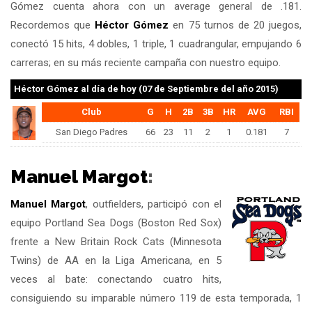
Gómez cuenta ahora con un average general de .181.
Recordemos que
Héctor Gómez
en 75 turnos de 20 juegos,
conectó 15 hits, 4 dobles, 1 triple, 1 cuadrangular, empujando 6
carreras; en su más reciente campaña con nuestro equipo.
Héctor Gómez
al día de hoy (07 de Septiembre del año 2015)
Club
G
H
2B
3B
HR
AVG
RBI
San Diego Padres
66
23
11
2
1
0.181
7
Manuel Margot
:
Manuel Margot
, outfielders, participó con el
equipo Portland Sea Dogs (Boston Red Sox)
frente a New Britain Rock Cats (Minnesota
Twins) de AA en la Liga Americana, en 5
veces al bate: conectando cuatro hits,
consiguiendo su imparable número 119 de esta temporada, 1