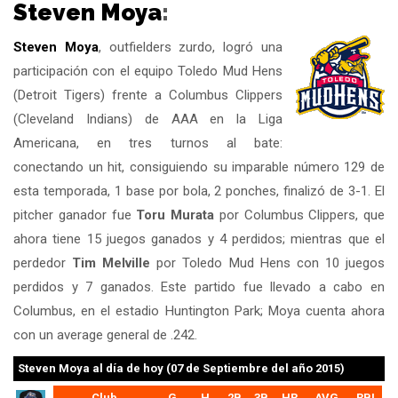
Steven Moya
:
Steven Moya
, outfielders zurdo, logró una
participación con el equipo Toledo Mud Hens
(Detroit Tigers) frente a Columbus Clippers
(Cleveland Indians) de AAA en la Liga
Americana, en tres turnos al bate:
conectando un hit, consiguiendo su imparable número 129 de
esta temporada, 1 base por bola, 2 ponches, finalizó de 3-1. El
pitcher ganador fue
Toru Murata
por Columbus Clippers, que
ahora tiene 15 juegos ganados y 4 perdidos; mientras que el
perdedor
Tim Melville
por Toledo Mud Hens con 10 juegos
perdidos y 7 ganados. Este partido fue llevado a cabo en
Columbus, en el estadio Huntington Park; Moya cuenta ahora
con un average general de .242.
Steven Moya
al día de hoy (07 de Septiembre del año 2015)
Club
G
H
2B
3B
HR
AVG
RBI