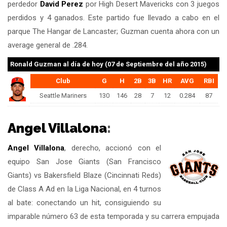
perdedor
David Perez
por High Desert Mavericks con 3 juegos
perdidos y 4 ganados. Este partido fue llevado a cabo en el
parque The Hangar de Lancaster; Guzman cuenta ahora con un
average general de .284.
Ronald Guzman
al día de hoy (07 de Septiembre del año 2015)
Club
G
H
2B
3B
HR
AVG
RBI
Seattle Mariners
130
146
28
7
12
0.284
87
Angel Villalona
:
Angel Villalona
, derecho, accionó con el
equipo San Jose Giants (San Francisco
Giants) vs Bakersfield Blaze (Cincinnati Reds)
de Class A Ad en la Liga Nacional, en 4 turnos
al bate: conectando un hit, consiguiendo su
imparable número 63 de esta temporada y su carrera empujada