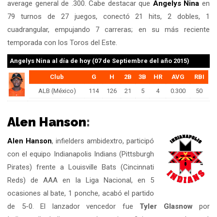
average general de .300. Cabe destacar que
Angelys Nina
en
79 turnos de 27 juegos, conectó 21 hits, 2 dobles, 1
cuadrangular, empujando 7 carreras; en su más reciente
temporada con los Toros del Este.
Angelys Nina
al día de hoy (07 de Septiembre del año 2015)
Club
G
H
2B
3B
HR
AVG
RBI
ALB (México)
114
126
21
5
4
0.300
50
Alen Hanson
:
Alen Hanson
, infielders ambidextro, participó
con el equipo Indianapolis Indians (Pittsburgh
Pirates) frente a Louisville Bats (Cincinnati
Reds) de AAA en la Liga Nacional, en 5
ocasiones al bate, 1 ponche, acabó el partido
de 5-0. El lanzador vencedor fue
Tyler Glasnow
por