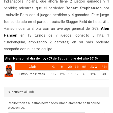
Indianapolis Indians, que ahora tiene 2 juegos ganados y 1
perdido; mientras que el perdedor
Robert Stephenson
por
Louisville Bats con 4 juegos perdidos y 4 ganados. Este juego
fue celebrado en el parque Louisville Slugger Field de Louisville;
Hanson cuenta ahora con un average general de .263.
Alen
Hanson
en 18 turnos de 7 juegos, conectó 5 hits, 1
cuadrangular, empujando 2 carreras; en su más reciente
campaña con nuestro equipo.
Alen Hanson
al día de hoy (07 de Septiembre del año 2015)
Club
G
H
2B
3B
HR
AVG
RBI
Pittsburgh Pirates
117
125
17
12
6
0.263
43
Suscribirte al Club
Recibe todas nuestras novedades inmediatamente en tu correo
electrónico.