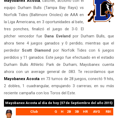
Mayobanex Acosta
, catcher, accionó con el
equipo Durham Bulls (Tampa Bay Rays) vs
Norfolk Tides (Baltimore Orioles) de AAA en
la Liga Americana, en 3 oportunidades al bate,
tres ponches, finalizó el juego de 3-0. El
pitcher vencedor fue
Dana Eveland
por Durham Bulls, que
ahora tiene 4 juegos ganados y 0 perdido; mientras que el
perdedor
Scott Diamond
por Norfolk Tides con 6 juegos
perdidos y 11 ganados. Este juego fue efectuado en el estadio
Durham Bulls Athletic Park de Durham; Mayobanex cuenta
ahora con un average general de .083. Te recordamos que
Mayobanex Acosta
en 73 turnos de 28 juegos, conectó 9 hits,
2 dobles, 1 cuadrangular, empujando 3 carreras; en su más
reciente campaña con los Toros del Este.
Mayobanex Acosta
al día de hoy (07 de Septiembre del año 2015)
Club
G
H
2B
3B
HR
AVG
RBI