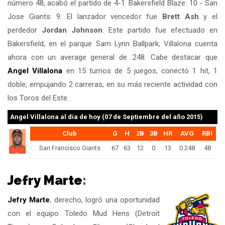
número 48, acabó el partido de 4-1. Bakersfield Blaze: 10 - San
Jose Giants: 9. El lanzador vencedor fue
Brett Ash
y el
perdedor
Jordan Johnson
. Este partido fue efectuado en
Bakersfield, en el parque Sam Lynn Ballpark; Villalona cuenta
ahora con un average general de .248. Cabe destacar que
Angel Villalona
en 15 turnos de 5 juegos, conectó 1 hit, 1
doble, empujando 2 carreras; en su más reciente actividad con
los Toros del Este.
Angel Villalona
al día de hoy (07 de Septiembre del año 2015)
Club
G
H
2B
3B
HR
AVG
RBI
San Francisco Giants
67
63
12
0
13
0.248
48
Jefry Marte
:
Jefry Marte
, derecho, logró una oportunidad
con el equipo Toledo Mud Hens (Detroit