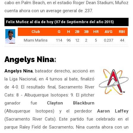
cabo en Palm Beach, en el estadio Roger Dean Stadium; Muñoz
cuenta ahora con un average general de .237.
Felix Muñoz
al día de hoy (07 de Septiembre del año 2015)
Club
G
H
2B
3B
HR
AVG
RBI
Miami Marlins
114
96
12
2
5
0.237
44
Angelys Nina
:
Angelys Nina
, bateador derecho, accionó en
la Liga Nacional, en 4 turnos al bate, finalizó
de 4-0. El resultado final, Sacramento River
Cats: 8 - Albuquerque Isotopes: 9. El pitcher
ganador fue
Clayton Blackburn
(Albuquerque Isotopes) y el perdedor
Aaron Laffey
(Sacramento River Cats). Este partido fue celebrado en el
parque Raley Field de Sacramento; Nina cuenta ahora con un