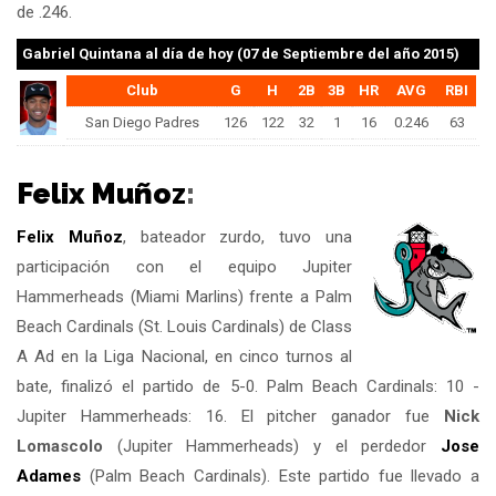
de .246.
Gabriel Quintana
al día de hoy (07 de Septiembre del año 2015)
Club
G
H
2B
3B
HR
AVG
RBI
San Diego Padres
126
122
32
1
16
0.246
63
Felix Muñoz
:
Felix Muñoz
, bateador zurdo, tuvo una
participación con el equipo Jupiter
Hammerheads (Miami Marlins) frente a Palm
Beach Cardinals (St. Louis Cardinals) de Class
A Ad en la Liga Nacional, en cinco turnos al
bate, finalizó el partido de 5-0. Palm Beach Cardinals: 10 -
Jupiter Hammerheads: 16. El pitcher ganador fue
Nick
Lomascolo
(Jupiter Hammerheads) y el perdedor
Jose
Adames
(Palm Beach Cardinals). Este partido fue llevado a