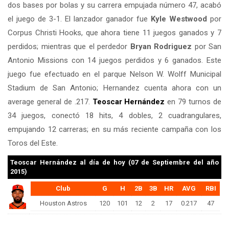
dos bases por bolas y su carrera empujada número 47, acabó
el juego de 3-1. El lanzador ganador fue
Kyle Westwood
por
Corpus Christi Hooks, que ahora tiene 11 juegos ganados y 7
perdidos; mientras que el perdedor
Bryan Rodriguez
por San
Antonio Missions con 14 juegos perdidos y 6 ganados. Este
juego fue efectuado en el parque Nelson W. Wolff Municipal
Stadium de San Antonio; Hernandez cuenta ahora con un
average general de .217.
Teoscar Hernández
en 79 turnos de
34 juegos, conectó 18 hits, 4 dobles, 2 cuadrangulares,
empujando 12 carreras; en su más reciente campaña con los
Toros del Este.
Teoscar Hernández
al día de hoy (07 de Septiembre del año
2015)
Club
G
H
2B
3B
HR
AVG
RBI
Houston Astros
120
101
12
2
17
0.217
47