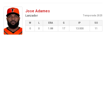
Jose Adames
Lanzador
Temporada 2025
W
L
ERA
G
IP
SO
0
0
1.88
17
13.000
11