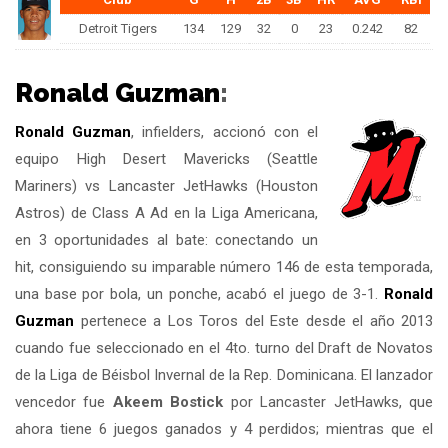
Detroit Tigers
134
129
32
0
23
0.242
82
Ronald Guzman
:
Ronald Guzman
, infielders, accionó con el
equipo High Desert Mavericks (Seattle
Mariners) vs Lancaster JetHawks (Houston
Astros) de Class A Ad en la Liga Americana,
en 3 oportunidades al bate: conectando un
hit, consiguiendo su imparable número 146 de esta temporada,
una base por bola, un ponche, acabó el juego de 3-1.
Ronald
Guzman
pertenece a Los Toros del Este desde el año 2013
cuando fue seleccionado en el 4to. turno del Draft de Novatos
de la Liga de Béisbol Invernal de la Rep. Dominicana. El lanzador
vencedor fue
Akeem Bostick
por Lancaster JetHawks, que
ahora tiene 6 juegos ganados y 4 perdidos; mientras que el