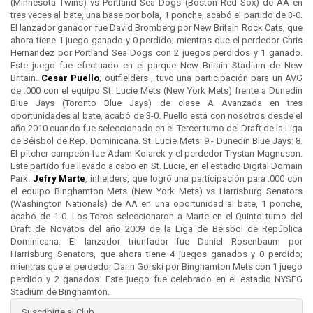
(Minnesota Twins) vs Portland Sea Dogs (Boston Red Sox) de AA en
tres veces al bate, una base por bola, 1 ponche, acabó el partido de 3-0.
El lanzador ganador fue David Bromberg por New Britain Rock Cats, que
ahora tiene 1 juego ganado y 0 perdido; mientras que el perdedor Chris
Hernandez por Portland Sea Dogs con 2 juegos perdidos y 1 ganado.
Este juego fue efectuado en el parque New Britain Stadium de New
Britain.
Cesar Puello
, outfielders , tuvo una participación para un AVG
de .000 con el equipo St. Lucie Mets (New York Mets) frente a Dunedin
Blue Jays (Toronto Blue Jays) de clase A Avanzada en tres
oportunidades al bate, acabó de 3-0. Puello está con nosotros desde el
año 2010 cuando fue seleccionado en el Tercer turno del Draft de la Liga
de Béisbol de Rep. Dominicana. St. Lucie Mets: 9 - Dunedin Blue Jays: 8.
El pitcher campeón fue Adam Kolarek y el perdedor Trystan Magnuson.
Este partido fue llevado a cabo en St. Lucie, en el estadio Digital Domain
Park.
Jefry Marte
, infielders, que logró una participación para .000 con
el equipo Binghamton Mets (New York Mets) vs Harrisburg Senators
(Washington Nationals) de AA en una oportunidad al bate, 1 ponche,
acabó de 1-0. Los Toros seleccionaron a Marte en el Quinto turno del
Draft de Novatos del año 2009 de la Liga de Béisbol de República
Dominicana. El lanzador triunfador fue Daniel Rosenbaum por
Harrisburg Senators, que ahora tiene 4 juegos ganados y 0 perdido;
mientras que el perdedor Darin Gorski por Binghamton Mets con 1 juego
perdido y 2 ganados. Este juego fue celebrado en el estadio NYSEG
Stadium de Binghamton.
Suscribirte al Club