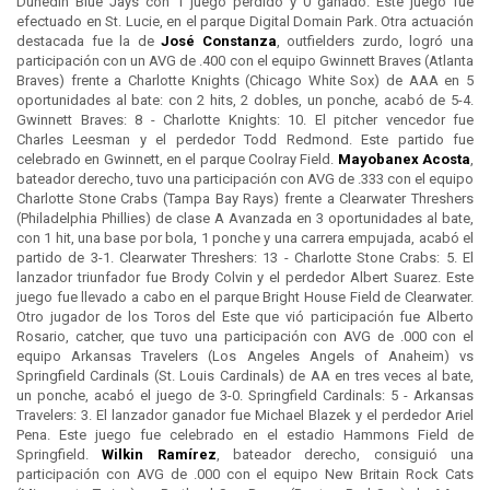
Dunedin Blue Jays con 1 juego perdido y 0 ganado. Este juego fue
efectuado en St. Lucie, en el parque Digital Domain Park. Otra actuación
destacada fue la de
José Constanza
, outfielders zurdo, logró una
participación con un AVG de .400 con el equipo Gwinnett Braves (Atlanta
Braves) frente a Charlotte Knights (Chicago White Sox) de AAA en 5
oportunidades al bate: con 2 hits, 2 dobles, un ponche, acabó de 5-4.
Gwinnett Braves: 8 - Charlotte Knights: 10. El pitcher vencedor fue
Charles Leesman y el perdedor Todd Redmond. Este partido fue
celebrado en Gwinnett, en el parque Coolray Field.
Mayobanex Acosta
,
bateador derecho, tuvo una participación con AVG de .333 con el equipo
Charlotte Stone Crabs (Tampa Bay Rays) frente a Clearwater Threshers
(Philadelphia Phillies) de clase A Avanzada en 3 oportunidades al bate,
con 1 hit, una base por bola, 1 ponche y una carrera empujada, acabó el
partido de 3-1. Clearwater Threshers: 13 - Charlotte Stone Crabs: 5. El
lanzador triunfador fue Brody Colvin y el perdedor Albert Suarez. Este
juego fue llevado a cabo en el parque Bright House Field de Clearwater.
Otro jugador de los Toros del Este que vió participación fue Alberto
Rosario, catcher, que tuvo una participación con AVG de .000 con el
equipo Arkansas Travelers (Los Angeles Angels of Anaheim) vs
Springfield Cardinals (St. Louis Cardinals) de AA en tres veces al bate,
un ponche, acabó el juego de 3-0. Springfield Cardinals: 5 - Arkansas
Travelers: 3. El lanzador ganador fue Michael Blazek y el perdedor Ariel
Pena. Este juego fue celebrado en el estadio Hammons Field de
Springfield.
Wilkin Ramírez
, bateador derecho, consiguió una
participación con AVG de .000 con el equipo New Britain Rock Cats