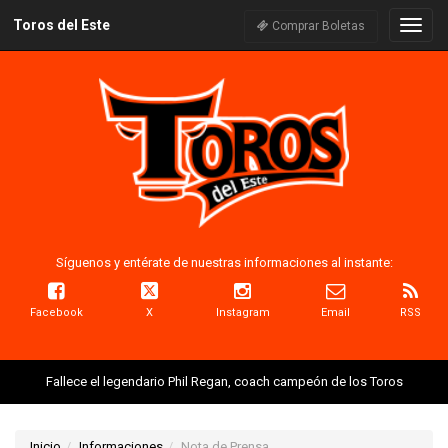
Toros del Este
Naveg
Comprar Boletas
Síguenos y entérate de nuestras informaciones al instante:
Facebook
X
Instagram
Email
RSS
Fallece el legendario Phil Regan, coach campeón de los Toros
Inicio
Informaciones
Nota de Prensa