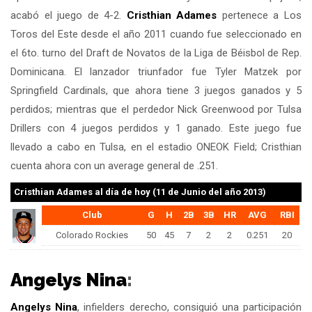
acabó el juego de 4-2.
Cristhian Adames
pertenece a Los
Toros del Este desde el año 2011 cuando fue seleccionado en
el 6to. turno del Draft de Novatos de la Liga de Béisbol de Rep.
Dominicana. El lanzador triunfador fue Tyler Matzek por
Springfield Cardinals, que ahora tiene 3 juegos ganados y 5
perdidos; mientras que el perdedor Nick Greenwood por Tulsa
Drillers con 4 juegos perdidos y 1 ganado. Este juego fue
llevado a cabo en Tulsa, en el estadio ONEOK Field; Cristhian
cuenta ahora con un average general de .251.
Cristhian Adames
al día de hoy (11 de Junio del año 2013)
Club
G
H
2B
3B
HR
AVG
RBI
Colorado Rockies
50
45
7
2
2
0.251
20
Angelys Nina
:
Angelys Nina
, infielders derecho, consiguió una participación