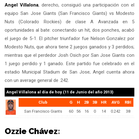
Angel Villalona
, derecho, consiguió una participación con el
equipo San Jose Giants (San Francisco Giants) vs Modesto
Nuts (Colorado Rockies) de clase A Avanzada en 5
oportunidades al bate: conectando un hit, dos ponches, acabó
el juego de 5-1. El pitcher triunfador fue Nelson Gonzalez por
Modesto Nuts, que ahora tiene 2 juegos ganados y 3 perdidos;
mientras que el perdedor Josh Osich por San Jose Giants con
1 juego perdido y 1 ganado. Este partido fue celebrado en el
estadio Municipal Stadium de San Jose; Angel cuenta ahora
con un average general de .242.
Angel Villalona
al día de hoy (11 de Junio del año 2013)
Club
G
H
2B
3B
HR
AVG
RBI
San Francisco Giants
60
56
16
0
14
0.242
38
Ozzie Chávez
: