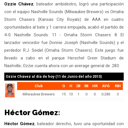
Ozzie Chávez
, bateador ambidextro, logró una participación
con el equipo Nashville Sounds (Milwaukee Brewers) vs Omaha
Storm Chasers (Kansas City Royals) de AAA en cuatro
oportunidades al bate y 1 carrera empujada, acabó el partido de
4-0. Nashville Sounds: 11 - Omaha Storm Chasers: 8. El
lanzador vencedor fue Donnie Joseph (Nashville Sounds) y el
perdedor R.J. Seidel (Omaha Storm Chasers). Este juego fue
llevado a cabo en el parque Herschel Greer Stadium de
Nashville; Ozzie cuenta ahora con un average general de .283.
Ozzie Chávez
al día de hoy (11 de Junio del año 2013)
Club
G
H
2B
3B
HR
AVG
RBI
Milwaukee Brewers
15
13
1
0
0
0.283
3
Héctor Gómez
:
Héctor Gómez
, bateador derecho, tuvo una oportunidad con