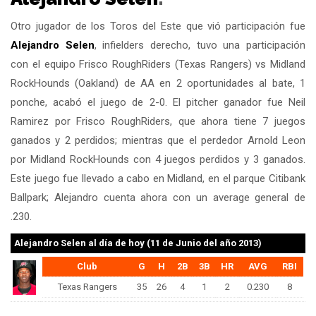
Otro jugador de los Toros del Este que vió participación fue
Alejandro Selen
, infielders derecho, tuvo una participación
con el equipo Frisco RoughRiders (Texas Rangers) vs Midland
RockHounds (Oakland) de AA en 2 oportunidades al bate, 1
ponche, acabó el juego de 2-0. El pitcher ganador fue Neil
Ramirez por Frisco RoughRiders, que ahora tiene 7 juegos
ganados y 2 perdidos; mientras que el perdedor Arnold Leon
por Midland RockHounds con 4 juegos perdidos y 3 ganados.
Este juego fue llevado a cabo en Midland, en el parque Citibank
Ballpark; Alejandro cuenta ahora con un average general de
.230.
Alejandro Selen
al día de hoy (11 de Junio del año 2013)
Club
G
H
2B
3B
HR
AVG
RBI
Texas Rangers
35
26
4
1
2
0.230
8