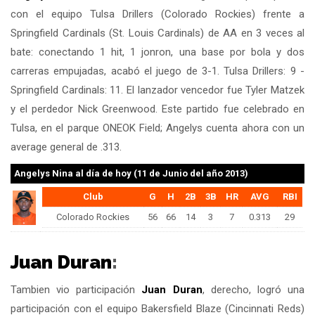
con el equipo Tulsa Drillers (Colorado Rockies) frente a
Springfield Cardinals (St. Louis Cardinals) de AA en 3 veces al
bate: conectando 1 hit, 1 jonron, una base por bola y dos
carreras empujadas, acabó el juego de 3-1. Tulsa Drillers: 9 -
Springfield Cardinals: 11. El lanzador vencedor fue Tyler Matzek
y el perdedor Nick Greenwood. Este partido fue celebrado en
Tulsa, en el parque ONEOK Field; Angelys cuenta ahora con un
average general de .313.
Angelys Nina
al día de hoy (11 de Junio del año 2013)
Club
G
H
2B
3B
HR
AVG
RBI
Colorado Rockies
56
66
14
3
7
0.313
29
Juan Duran
:
Tambien vio participación
Juan Duran
, derecho, logró una
participación con el equipo Bakersfield Blaze (Cincinnati Reds)