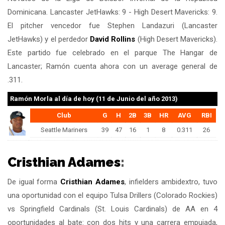
Dominicana. Lancaster JetHawks: 9 - High Desert Mavericks: 9.
El pitcher vencedor fue Stephen Landazuri (Lancaster
JetHawks) y el perdedor
David Rollins
(High Desert Mavericks).
Este partido fue celebrado en el parque The Hangar de
Lancaster; Ramón cuenta ahora con un average general de
.311.
Ramón Morla
al día de hoy (11 de Junio del año 2013)
Club
G
H
2B
3B
HR
AVG
RBI
Seattle Mariners
39
47
16
1
8
0.311
26
Cristhian Adames
:
De igual forma
Cristhian Adames
, infielders ambidextro, tuvo
una oportunidad con el equipo Tulsa Drillers (Colorado Rockies)
vs Springfield Cardinals (St. Louis Cardinals) de AA en 4
oportunidades al bate: con dos hits y una carrera empujada,