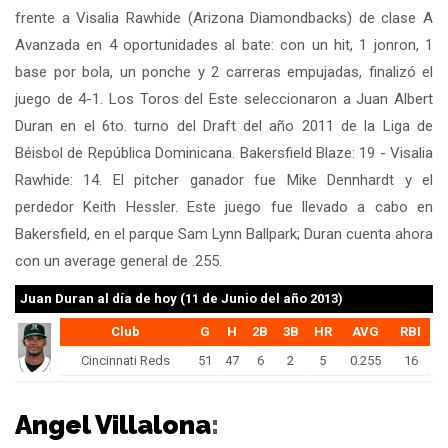
frente a Visalia Rawhide (Arizona Diamondbacks) de clase A
Avanzada en 4 oportunidades al bate: con un hit, 1 jonron, 1
base por bola, un ponche y 2 carreras empujadas, finalizó el
juego de 4-1. Los Toros del Este seleccionaron a Juan Albert
Duran en el 6to. turno del Draft del año 2011 de la Liga de
Béisbol de República Dominicana. Bakersfield Blaze: 19 - Visalia
Rawhide: 14. El pitcher ganador fue Mike Dennhardt y el
perdedor Keith Hessler. Este juego fue llevado a cabo en
Bakersfield, en el parque Sam Lynn Ballpark; Duran cuenta ahora
con un average general de .255.
Juan Duran
al día de hoy (11 de Junio del año 2013)
Club
G
H
2B
3B
HR
AVG
RBI
Cincinnati Reds
51
47
6
2
5
0.255
16
Angel Villalona
: