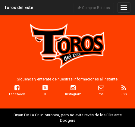
Toros del Este
Naveg
Comprar Boletas
Síguenos y entérate de nuestras informaciones al instante:
Facebook
X
Instagram
Email
RSS
Bryan De La Cruz jonronea, pero no evita revés de los Filis ante
Dodgers