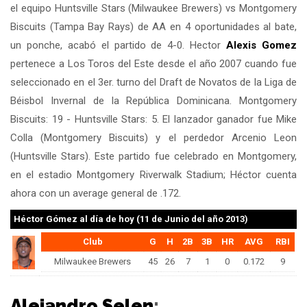
el equipo Huntsville Stars (Milwaukee Brewers) vs Montgomery
Biscuits (Tampa Bay Rays) de AA en 4 oportunidades al bate,
un ponche, acabó el partido de 4-0. Hector
Alexis Gomez
pertenece a Los Toros del Este desde el año 2007 cuando fue
seleccionado en el 3er. turno del Draft de Novatos de la Liga de
Béisbol Invernal de la República Dominicana. Montgomery
Biscuits: 19 - Huntsville Stars: 5. El lanzador ganador fue Mike
Colla (Montgomery Biscuits) y el perdedor Arcenio Leon
(Huntsville Stars). Este partido fue celebrado en Montgomery,
en el estadio Montgomery Riverwalk Stadium; Héctor cuenta
ahora con un average general de .172.
Héctor Gómez
al día de hoy (11 de Junio del año 2013)
Club
G
H
2B
3B
HR
AVG
RBI
Milwaukee Brewers
45
26
7
1
0
0.172
9
Alejandro Selen
: