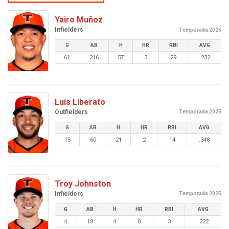
Yairo Muñoz
Infielders
Temporada 2025
G
AB
H
HR
RBI
AVG
61
216
57
3
29
.232
Luis Liberato
Outfielders
Temporada 2025
G
AB
H
HR
RBI
AVG
15
60
21
2
14
.348
Troy Johnston
Infielders
Temporada 2025
G
AB
H
HR
RBI
AVG
4
18
4
0
3
.222