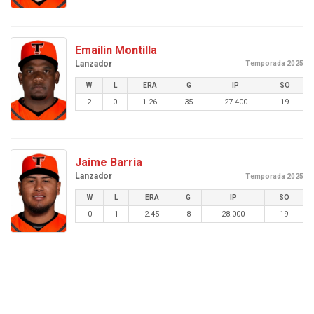
Emailin Montilla
Lanzador
Temporada 2025
W
L
ERA
G
IP
SO
2
0
1.26
35
27.400
19
Jaime Barria
Lanzador
Temporada 2025
W
L
ERA
G
IP
SO
0
1
2.45
8
28.000
19