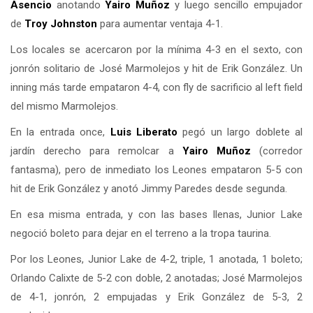
Asencio
anotando
Yairo Muñoz
y luego sencillo empujador
de
Troy Johnston
para aumentar ventaja 4-1.
Los locales se acercaron por la mínima 4-3 en el sexto, con
jonrón solitario de José Marmolejos y hit de Erik González. Un
inning más tarde empataron 4-4, con fly de sacrificio al left field
del mismo Marmolejos.
En la entrada once,
Luis Liberato
pegó un largo doblete al
jardín derecho para remolcar a
Yairo Muñoz
(corredor
fantasma), pero de inmediato los Leones empataron 5-5 con
hit de Erik González y anotó Jimmy Paredes desde segunda.
En esa misma entrada, y con las bases llenas, Junior Lake
negoció boleto para dejar en el terreno a la tropa taurina.
Por los Leones, Junior Lake de 4-2, triple, 1 anotada, 1 boleto;
Orlando Calixte de 5-2 con doble, 2 anotadas; José Marmolejos
de 4-1, jonrón, 2 empujadas y Erik González de 5-3, 2