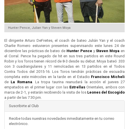
Hunter Pence, Julian Yan y Steven Moya
El dirigente Arturo DeFreites, el coach de bateo Julián Yan y el coach
Charlie Romero estuvieron presentes supervisando este lunes 24 de
diciembre las prácticas de bateo de
Hunter Pence
y
Steven Moya
en
el Corral. Pence ha pegado de hit en sus tres partidos en este Round
Robin y los Toros tienen récord de 8-3 desde su debut. Moya bateó .333
con 3 cuadrangulares y 11 remolcadas en 13 partidos en el Todos
Contra Todos del 2015-16. Los Toros tendrán prácticas de escuadra
completa este miércoles en la tarde en el Estadio
Francisco Micheli
de
La Romana
. La tropa taurina reanudará la acción el jueves 27
empatados en el primer lugar con las
Estrellas
Orientales, ambos con
marca de 2-1, y estarán recibiendo la visita de los
Leones del
Escogido
a partir de las 7:30 pm.
Suscribirte al Club
Recibe todas nuestras novedades inmediatamente en tu correo
electrónico.