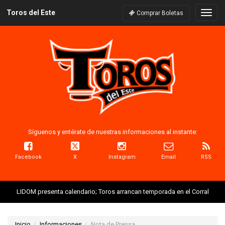
Toros del Este
Naveg
Comprar Boletas
Síguenos y entérate de nuestras informaciones al instante:
Facebook
X
Instagram
Email
RSS
LIDOM presenta calendario; Toros arrancan temporada en el Corral
Inicio
Informaciones
Nota de Prensa