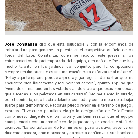
José Constanza
dijo que está saludable y con la encomienda de
trabajar duro para ganarse un puesto en el competitivo outfield de los
Toros del Este. Constanza, quien se reportó este jueves a los
entrenamientos de pretemporada del equipo, destacó que "sé que hay
mucho talento en los jardines del conjunto, pero la competencia
siempre resulta buena y es una motivación para esforzarse al máximo".
"Estoy aquí temprano porque aspiro a jugar regular, demostrar que me
encuentro bien físicamente y recuperar mi carrera", apuntó. Expuso que
"viene de un mal año en los Estados Unidos, pero que esas son cosas
que suceden a los peloteros en sus carreras" "No me siento frustrado,
por el contrario, sigo hacia adelante, confiado y con la meta de trabajar
fuerte para demostrar que todavía puedo rendir en el terreno de juego",
expresó. El veterano patrullero elogió la designación de Félix Fermín
como nuevo dirigente de los Toros y también resaltó que el equipo
naranja cuenta con un gran núcleo de jugadores y un excelente staff de
técnicos. "La contratación de Fermín es un paso positivo, pues es un
dirigente ganador, gran motivador y da mucha confianza a sus hombres