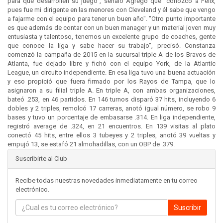
para que desarrollen su juego", señaló Agregó que "conozco a Félix,
pues fue mi dirigente en las menores con Cleveland y él sabe que vengo
a fajarme con el equipo para tener un buen año". "Otro punto importante
es que además de contar con un buen manager y un material joven muy
entusiasta y talentoso, tenemos un excelente grupo de coaches, gente
que conoce la liga y sabe hacer su trabajo", precisó. Constanza
comenzó la campaña de 2015 en la sucursal triple A de los Bravos de
Atlanta, fue dejado libre y fichó con el equipo York, de la Atlantic
League, un circuito independiente. En esa liga tuvo una buena actuación
y eso propició que fuera firmado por los Rayos de Tampa, que lo
asignaron a su filial triple A. En triple A, con ambas organizaciones,
bateó .253, en 46 partidos. En 146 turnos disparó 37 hits, incluyendo 6
dobles y 2 triples, remolcó 17 carreras, anotó igual número, se robo 9
bases y tuvo un porcentaje de embasarse .314. En liga independiente,
registró average de .324, en 21 encuentros. En 139 visitas al plato
conectó 45 hits, entre ellos 3 tubeyes y 2 triples, anotó 39 vueltas y
empujó 13, se estafó 21 almohadillas, con un OBP de .379.
Suscribirte al Club
Recibe todas nuestras novedades inmediatamente en tu correo
electrónico.
Suscribir