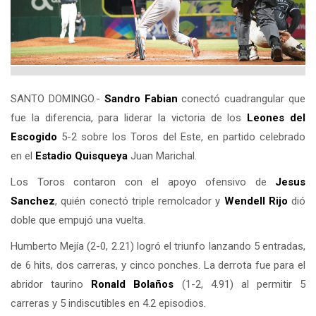
SANTO DOMINGO.-
Sandro Fabian
conectó cuadrangular que
fue la diferencia, para liderar la victoria de los
Leones del
Escogido
5-2 sobre los Toros del Este, en partido celebrado
en el
Estadio Quisqueya
Juan Marichal.
Los Toros contaron con el apoyo ofensivo de
Jesus
Sanchez
, quién conectó triple remolcador y
Wendell Rijo
dió
doble que empujó una vuelta.
Humberto Mejía (2-0, 2.21) logró el triunfo lanzando 5 entradas,
de 6 hits, dos carreras, y cinco ponches. La derrota fue para el
abridor taurino
Ronald Bolaños
(1-2, 4.91) al permitir 5
carreras y 5 indiscutibles en 4.2 episodios.