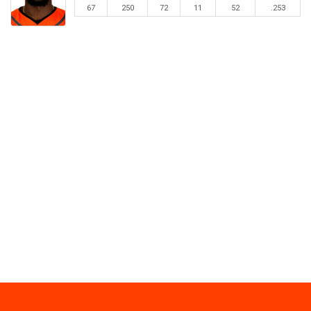
67
250
72
11
52
.253