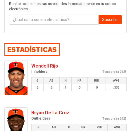
Recibe todas nuestras novedades inmediatamente en tu correo
electrónico.
Suscribir
ESTADÍSTICAS
Wendell Rijo
Infielders
Temporada 2025
G
AB
H
HR
RBI
AVG
3
3
1
0
0
.333
Bryan De La Cruz
Outfielders
Temporada 2025
G
AB
H
HR
RBI
AVG