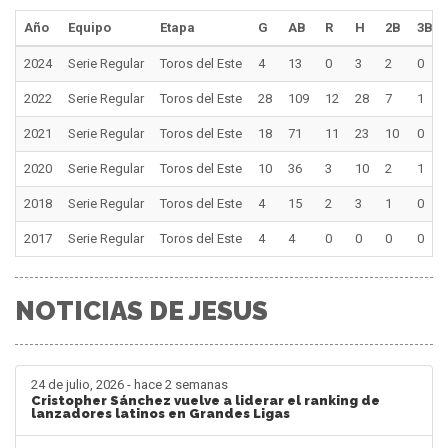
Año
Equipo
Etapa
G
AB
R
H
2B
3B
2024
Serie Regular
Toros del Este
4
13
0
3
2
0
2022
Serie Regular
Toros del Este
28
109
12
28
7
1
2021
Serie Regular
Toros del Este
18
71
11
23
10
0
2020
Serie Regular
Toros del Este
10
36
3
10
2
1
2018
Serie Regular
Toros del Este
4
15
2
3
1
0
2017
Serie Regular
Toros del Este
4
4
0
0
0
0
NOTICIAS DE JESUS
24 de julio, 2026 - hace 2 semanas
Cristopher Sánchez vuelve a liderar el ranking de
lanzadores latinos en Grandes Ligas