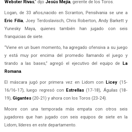
Webster Rivas
,” dijo
Jesús Mejía
, gerente de los Toros.
Logan, de 33 años,nacido en Scranton, Pensilvania se une a
Eric Filia
, Joey Terdoslavisch, Chris Roberton, Andy Barkett y
Yunesky Maya, quienes también han jugado con seis
franquicias de siete.
“Viene en un buen momento, ha agregado ofensiva a su juego
y está muy por encima del promedio llamando el juego y
tirando a las bases,” agregó el ejecutivo del equipo de
La
Romana
.
El máscara jugó por primera vez en Lidom con
Licey
(15-
16/16-17), luego regresó con
Estrellas
(17-18), Águilas (18-
19),
Gigantes
(20-21) y ahora con los Toros (23-24).
Moore con una temporada más empata con otros seis
jugadores que han jugado con seis equipos de siete en la
Lidom, líderes en este departamento.