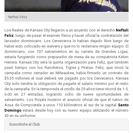
Neftali Féliz
Los Reales de Kansas City llegaron a un acuerdo con el derecho
Neftali
Feliz
, luego de pasar el examen físico y hacer oficial la contratación del
lanzador dominicano. Los Cerveceros lo habían dejado libre luego de
haber sido colocado en waivers y que no lo reclamara ningún equipo. El
dominicano, con 107 salvamentos en su carrera de Grandes Ligas,
estaría fungiendo como preparador de mesa de su compatriota Kelvin
Herrera. Kansas City será la quinta organización para Feliz, que también
pasó tiempo con los Rancheros, Tigres y Piratas. Feliz, que inició la
campaña como cerrador en Milwaukee, había firmado un contrato de
$5.35 millones el cual deberá ser pagado por los Cerveceros. Kansas
City solo tendría la obligación de pagarle el salario mínimo por el resto
de la campaña. En la temporada el criollo de 29 años tiene récord de 1-5,
6.00 en 27 entradas, logrando ocho de nueve oportunidades de
salvamento. Los Royals hicieron el anuncio oficial de que el nativo de
Azua de Compostela a unos 110 kilómetros al sur de la capital
Santo
Domingo
estará desde hoy con su nuevo equipo utilizando el número
43 en su uniforme.
Suscribirte al Club