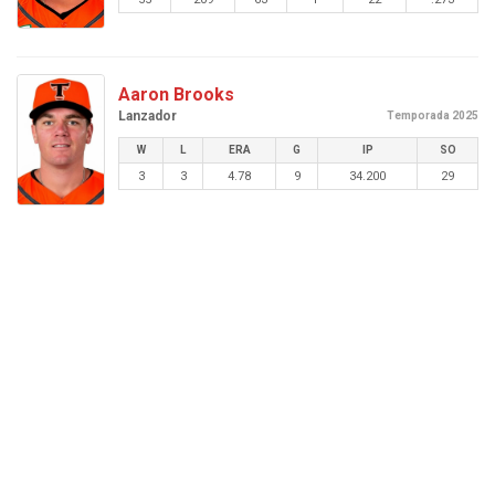
Aaron Brooks
Lanzador
Temporada 2025
W
L
ERA
G
IP
SO
3
3
4.78
9
34.200
29