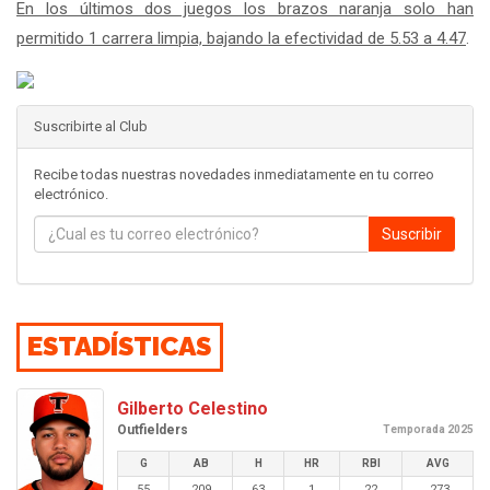
En los últimos dos juegos los brazos naranja solo han
permitido 1 carrera limpia, bajando la efectividad de 5.53 a 4.47
.
Suscribirte al Club
Recibe todas nuestras novedades inmediatamente en tu correo
electrónico.
Suscribir
ESTADÍSTICAS
Gilberto Celestino
Outfielders
Temporada 2025
G
AB
H
HR
RBI
AVG
55
209
63
1
22
.273