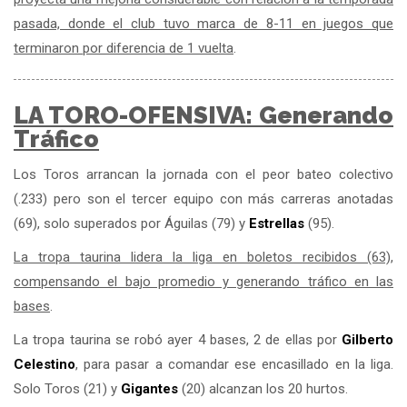
pasada, donde el club tuvo marca de 8-11 en juegos que
terminaron por diferencia de 1 vuelta
.
LA TORO-OFENSIVA: Generando
Tráfico
Los Toros arrancan la jornada con el peor bateo colectivo
(.233) pero son el tercer equipo con más carreras anotadas
(69), solo superados por Águilas (79) y
Estrellas
(95).
La tropa taurina lidera la liga en boletos recibidos (63),
compensando el bajo promedio y generando tráfico en las
bases
.
La tropa taurina se robó ayer 4 bases, 2 de ellas por
Gilberto
Celestino
, para pasar a comandar ese encasillado en la liga.
Solo Toros (21) y
Gigantes
(20) alcanzan los 20 hurtos.