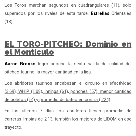
Los Toros marchan segundos en cuadrangulares (11), solo
superados por los rivales de esta tarde,
Estrellas
Orientales
(18).
EL TORO-PITCHEO: Dominio en
el Montículo
Aaron Brooks
logró anoche la sexta salida de calidad del
pitcheo taurino, la mayor cantidad en la liga.
Los abridores taurinos encabezan el circuito en efectividad
(3.69), WHIP (1.08), innings (61), ponches (57), menor cantidad
de boletos (14) y promedio de bateo en contra (.224)
.
En los últimos 7 días, los abridores tienen promedio de
carreras limpias de 2.13, también los mejores de LIDOM en ese
trayecto.