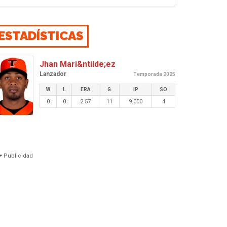
ESTADÍSTICAS
Jhan Mari&ntilde;ez
Lanzador
Temporada 2025
W
L
ERA
G
IP
SO
0
0
2.57
11
9.000
4
Publicidad