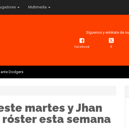
ugadores
Multimedia
Síguenos y entérate de nu
Facebook
X
is ante Dodgers
este martes y Jhan
 róster esta semana