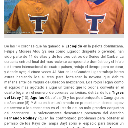
De las 14 coronas que ha ganado el
Escogido
en la pelota dominicana,
Felipe y Moisés Alou (ya sea como jugador, dirigente o gerente), han
sido parte de 11 de ellas y de los tres cetros de Series del Caribe. La
cercanía entre el final del más reciente campeonato doméstico y el inicio
del torneo internacional de cuatro países, redujo el tiempo para celebrar,
y desde ayer, el cinco veces All Star en las Grandes Ligas trabaja horas
extras haciendo los ajustes para fortalecer la novena que debuta
mañana ante los Yaquis de Obregón mexicanos. Los rojos llegan como
el equipo más agotado a jugar un torneo que lo podría convertir en el
cuarto lugar en el número de coronas caribeñas, detrás de los
Tigres
del
Licey
(10),
Águilas
Cibaeñas (5) y los puertorriqueños Cangrejeros
de Santurce (5). Y Alou está entusiasmado en presentar un elenco capaz
de acercar a los escarlatas en el listado de los más grandes conjuntos
del continente. La prácticamente descartada presencia del derecho
Fernando Rodney
(quien ha confrontado problemas para obtener el
permiso de los Rays de Tampa Bay) abrió el espacio para buscar un