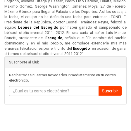
Logroño, avenida Ortega y Gasset, Pedro Livio Cedeño, Duarte, México,
Máximo Gómez, George Washington, Jiménez Moya, 27 de Febrero,
Máximo Gómez para llegar al Palacio de los Deportes. Así las cosas, a
la fecha, el equipo no ha definido una fecha para entrenar. LEONEL El
Presidente de la República, doctor Leonel Fernández Reyna, felicitó al
equipo
Leones del
Escogido
por haber ganado el campeonato de
béisbol otoño-invernal 2011- 2012. En una carta al señor Luis Manuel
Bonetti, presidente del
Escogido
, señala que: "En nombre del pueblo
dominicano y en el mío propio, me complace extenderle mis más
efusivas felicitaciones por el triunfo del
Escogido
, en ocasión de ganar
el torneo de béisbol otoño-invernal 2011-2012".
Suscribirte al Club
Recibe todas nuestras novedades inmediatamente en tu correo
electrónico.
Suscribir