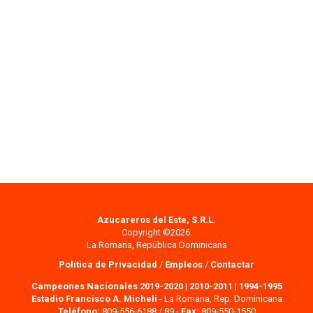
Azucareros del Este, S.R.L.
Copyright ©2026.
La Romana, República Dominicana
Política de Privacidad
/
Empleos
/
Contactar
Campeones Nacionales 2019-2020
|
2010-2011
|
1994-1995
Estadio Francisco A. Micheli
- La Romana, Rep. Dominicana
Teléfono:
809-556-6188 / 89 -
Fax:
809-550-1550