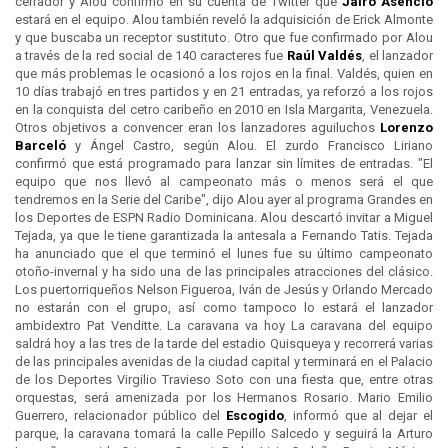
cerrador y Alou confirmó en su cuenta de Twitter que
Jairo Asencio
estará en el equipo. Alou también reveló la adquisición de Erick Almonte
y que buscaba un receptor sustituto. Otro que fue confirmado por Alou
a través de la red social de 140 caracteres fue
Raúl Valdés
, el lanzador
que más problemas le ocasionó a los rojos en la final. Valdés, quien en
10 días trabajó en tres partidos y en 21 entradas, ya reforzó a los rojos
en la conquista del cetro caribeño en 2010 en Isla Margarita, Venezuela.
Otros objetivos a convencer eran los lanzadores aguiluchos
Lorenzo
Barceló
y Ángel Castro, según Alou. El zurdo Francisco Liriano
confirmó que está programado para lanzar sin límites de entradas. "El
equipo que nos llevó al campeonato más o menos será el que
tendremos en la Serie del Caribe", dijo Alou ayer al programa Grandes en
los Deportes de ESPN Radio Dominicana. Alou descartó invitar a Miguel
Tejada, ya que le tiene garantizada la antesala a Fernando Tatis. Tejada
ha anunciado que el que terminó el lunes fue su último campeonato
otoño-invernal y ha sido una de las principales atracciones del clásico.
Los puertorriqueños Nelson Figueroa, Iván de Jesús y Orlando Mercado
no estarán con el grupo, así como tampoco lo estará el lanzador
ambidextro Pat Venditte. La caravana va hoy La caravana del equipo
saldrá hoy a las tres de la tarde del estadio Quisqueya y recorrerá varias
de las principales avenidas de la ciudad capital y terminará en el Palacio
de los Deportes Virgilio Travieso Soto con una fiesta que, entre otras
orquestas, será amenizada por los Hermanos Rosario. Mario Emilio
Guerrero, relacionador público del
Escogido
, informó que al dejar el
parque, la caravana tomará la calle Pepillo Salcedo y seguirá la Arturo