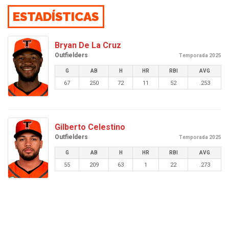
ESTADÍSTICAS
Bryan De La Cruz
Outfielders
Temporada 2025
G
AB
H
HR
RBI
AVG
67
250
72
11
52
.253
Gilberto Celestino
Outfielders
Temporada 2025
G
AB
H
HR
RBI
AVG
55
209
63
1
22
.273