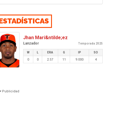
ESTADÍSTICAS
Jhan Mari&ntilde;ez
Lanzador
Temporada 2025
W
L
ERA
G
IP
SO
0
0
2.57
11
9.000
4
Publicidad