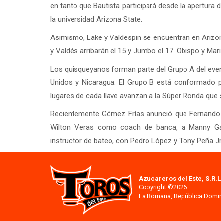
en tanto que Bautista participará desde la apertura d
la universidad Arizona State.
Asimismo, Lake y Valdespin se encuentran en Arizon
y Valdés arribarán el 15 y Jumbo el 17. Obispo y Mari
Los quisqueyanos forman parte del Grupo A del event
Unidos y Nicaragua. El Grupo B está conformado 
lugares de cada llave avanzan a la Súper Ronda que s
Recientemente Gómez Frías anunció que Fernando T
Wilton Veras como coach de banca, a Manny Gar
instructor de bateo, con Pedro López y Tony Peña Jr.
Azucareros del Este, S.R.L
Copyright ©2026.
La Romana, República Domi