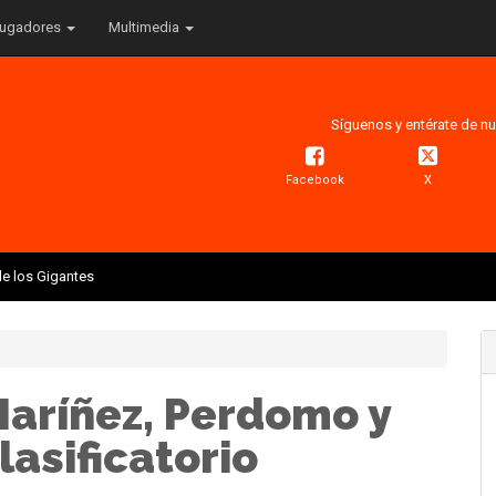
ugadores
Multimedia
Síguenos y entérate de nu
Facebook
X
e los Gigantes
Maríñez, Perdomo y
lasificatorio