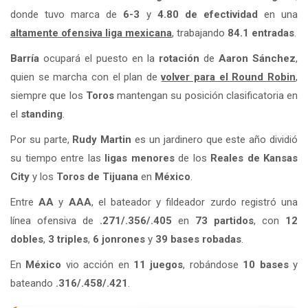
donde tuvo marca de
6-3
y
4.80 de efectividad
en una
altamente ofensiva liga mexicana
, trabajando
84.1 entradas
.
Barría
ocupará el puesto en la
rotación
de
Aaron Sánchez
,
quien se marcha con el plan de
volver para el Round Robin
,
siempre que los
Toros
mantengan su posición clasificatoria en
el
standing
.
Por su parte,
Rudy Martin
es un jardinero que este año dividió
su tiempo entre las
ligas menores
de los
Reales de Kansas
City
y los
Toros de Tijuana
en
México
.
Entre
AA
y
AAA
, el bateador y fildeador zurdo registró una
línea ofensiva de
.271/.356/.405
en
73 partidos
, con
12
dobles
,
3 triples
,
6 jonrones
y
39 bases robadas
.
En
México
vio acción en
11 juegos
, robándose
10 bases
y
bateando
.316/.458/.421
.