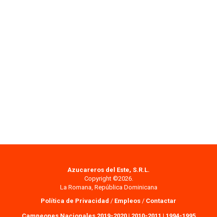
Azucareros del Este, S.R.L.
Copyright ©2026.
La Romana, República Dominicana
Política de Privacidad
/
Empleos
/
Contactar
Campeones Nacionales 2019-2020
|
2010-2011
|
1994-1995