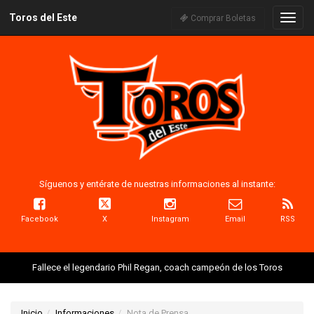
Toros del Este
Naveg
Comprar Boletas
Síguenos y entérate de nuestras informaciones al instante:
Facebook
X
Instagram
Email
RSS
Fallece el legendario Phil Regan, coach campeón de los Toros
Inicio
Informaciones
Nota de Prensa