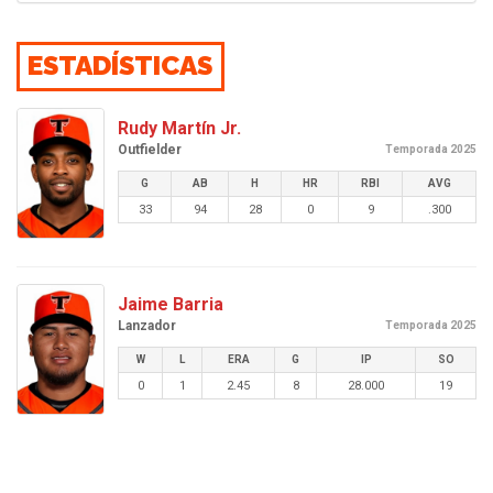
ESTADÍSTICAS
Rudy Martín Jr.
Outfielder
Temporada 2025
G
AB
H
HR
RBI
AVG
33
94
28
0
9
.300
Jaime Barria
Lanzador
Temporada 2025
W
L
ERA
G
IP
SO
0
1
2.45
8
28.000
19