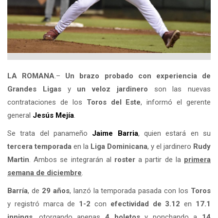
LA ROMANA
.–
Un brazo probado con experiencia de
Grandes Ligas
y
un veloz jardinero
son las nuevas
contrataciones de los
Toros del Este
, informó el gerente
general
Jesús Mejía
.
Se trata del panameño
Jaime Barria
, quien estará en su
tercera temporada
en la
Liga Dominicana
, y el jardinero
Rudy
Martin
. Ambos se integrarán al
roster
a partir de la
primera
semana de diciembre
.
Barría
, de
29 años
, lanzó la temporada pasada con los
Toros
y registró marca de
1-2
con
efectividad de 3.12
en
17.1
innings
, otorgando apenas
4 boletos
y ponchando a
14