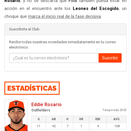
Rosario
, y no se descarta que
Filia
también pueda estar en
acción en el encuentro ante los
Leones del
Escogido
, un
choque que
marca el inicio real de la fase decisiva
.
Suscribirte al Club
Recibe todas nuestras novedades inmediatamente en tu correo
electrónico.
Suscribir
ESTADÍSTICAS
Eddie Rosario
Outfielders
Temporada 2025
G
AB
H
HR
RBI
AVG
11
42
7
1
4
.168