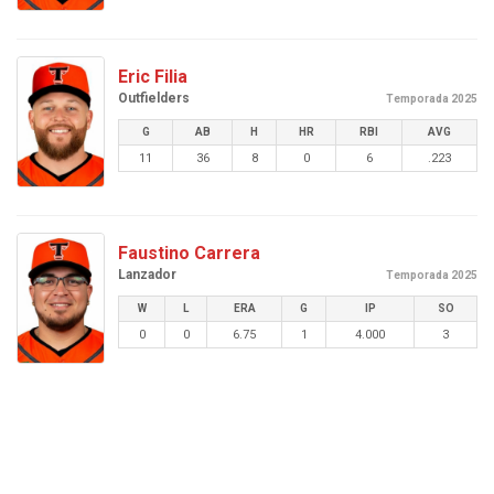
Eric Filia
Outfielders
Temporada 2025
G
AB
H
HR
RBI
AVG
11
36
8
0
6
.223
Faustino Carrera
Lanzador
Temporada 2025
W
L
ERA
G
IP
SO
0
0
6.75
1
4.000
3