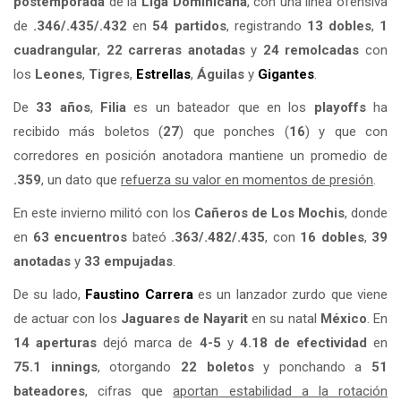
postemporada
de la
Liga Dominicana
, con una línea ofensiva
de
.346/.435/.432
en
54 partidos
, registrando
13 dobles
,
1
cuadrangular
,
22 carreras anotadas
y
24 remolcadas
con
los
Leones
,
Tigres
,
Estrellas
,
Águilas
y
Gigantes
.
De
33 años
,
Filia
es un bateador que en los
playoffs
ha
recibido más boletos (
27
) que ponches (
16
) y que con
corredores en posición anotadora mantiene un promedio de
.359
, un dato que
refuerza su valor en momentos de presión
.
En este invierno militó con los
Cañeros de Los Mochis
, donde
en
63 encuentros
bateó
.363/.482/.435
, con
16 dobles
,
39
anotadas
y
33 empujadas
.
De su lado,
Faustino Carrera
es un lanzador zurdo que viene
de actuar con los
Jaguares de Nayarit
en su natal
México
. En
14 aperturas
dejó marca de
4-5
y
4.18 de efectividad
en
75.1 innings
, otorgando
22 boletos
y ponchando a
51
bateadores
, cifras que
aportan estabilidad a la rotación