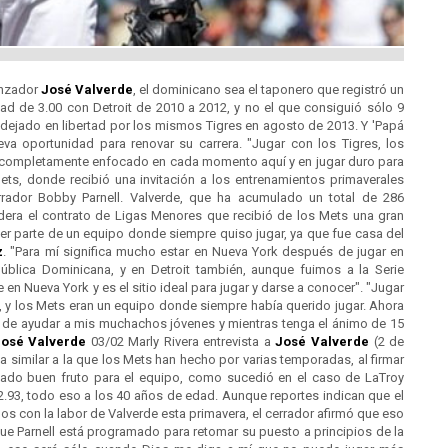
anzador
José Valverde
, el dominicano sea el taponero que registró un
d de 3.00 con Detroit de 2010 a 2012, y no el que consiguió sólo 9
 dejado en libertad por los mismos Tigres en agosto de 2013. Y 'Papá
a oportunidad para renovar su carrera. "Jugar con los Tigres, los
 completamente enfocado en cada momento aquí y en jugar duro para
Mets, donde recibió una invitación a los entrenamientos primaverales
rrador Bobby Parnell. Valverde, que ha acumulado un total de 286
era el contrato de Ligas Menores que recibió de los Mets una gran
ser parte de un equipo donde siempre quiso jugar, ya que fue casa del
z
. "Para mí significa mucho estar en Nueva York después de jugar en
ública Dominicana, y en Detroit también, aunque fuimos a la Serie
en Nueva York y es el sitio ideal para jugar y darse a conocer". "Jugar
, y los Mets eran un equipo donde siempre había querido jugar. Ahora
y de ayudar a mis muchachos jóvenes y mientras tenga el ánimo de 15
osé Valverde
03/02 Marly Rivera entrevista a
José Valverde
(2 de
 similar a la que los Mets han hecho por varias temporadas, al firmar
 dado buen fruto para el equipo, como sucedió en el caso de LaTroy
2.93, todo eso a los 40 años de edad. Aunque reportes indican que el
s con la labor de Valverde esta primavera, el cerrador afirmó que eso
ue Parnell está programado para retomar su puesto a principios de la