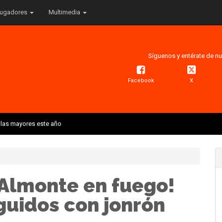
ugadores
Multimedia
Síguenos y entérate de nu
Facebook
X
 las mayores este año
Almonte en fuego!
guidos con jonrón