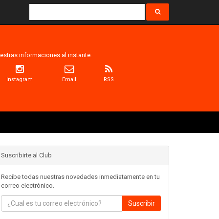
estras informaciones al instante:
Instagram
Email
RSS
Suscribirte al Club
Recibe todas nuestras novedades inmediatamente en tu
correo electrónico.
Suscribir