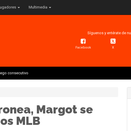
ugadores
Multimedia
Síguenos y entérate de nu
Facebook
X
juego consecutivo
ronea, Margot se
dos MLB