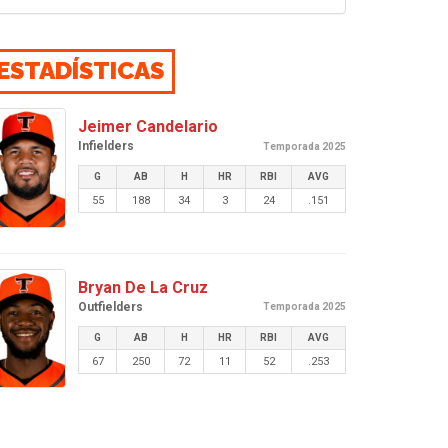
ESTADÍSTICAS
Jeimer Candelario
Infielders
Temporada 2025
G
AB
H
HR
RBI
AVG
55
188
34
3
24
.151
Bryan De La Cruz
Outfielders
Temporada 2025
G
AB
H
HR
RBI
AVG
67
250
72
11
52
.253