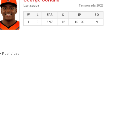
Lanzador
Temporada 2025
W
L
ERA
G
IP
SO
1
0
6.97
12
10.100
9
Publicidad