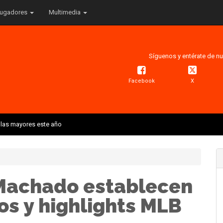
ugadores
Multimedia
Síguenos y entérate de nu
Facebook
X
 las mayores este año
 Machado establecen
os y highlights MLB