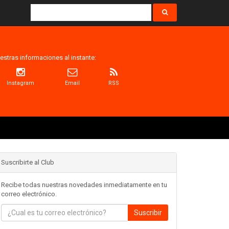
estras informaciones al instante:
Instagram
Email
RSS
Suscribirte al Club
Recibe todas nuestras novedades inmediatamente en tu
correo electrónico.
Suscribir