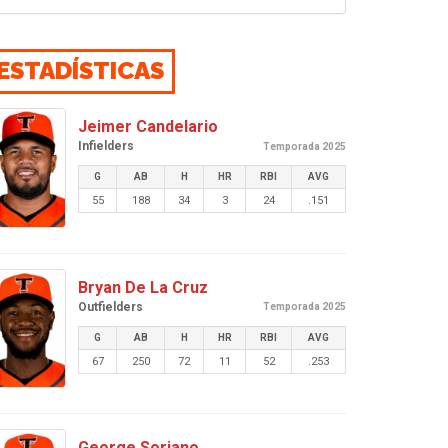
ESTADÍSTICAS
Jeimer Candelario
Infielders
Temporada 2025
G
AB
H
HR
RBI
AVG
55
188
34
3
24
.151
Bryan De La Cruz
Outfielders
Temporada 2025
G
AB
H
HR
RBI
AVG
67
250
72
11
52
.253
George Soriano