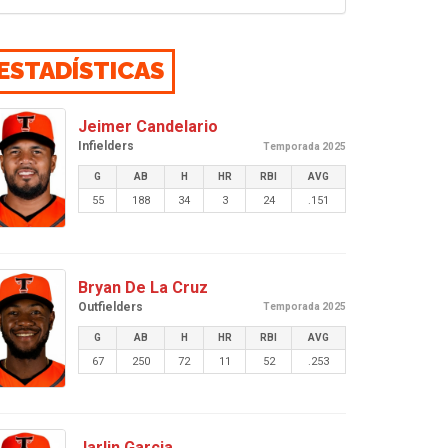
ESTADÍSTICAS
Jeimer Candelario
Infielders
Temporada 2025
G
AB
H
HR
RBI
AVG
55
188
34
3
24
.151
Bryan De La Cruz
Outfielders
Temporada 2025
G
AB
H
HR
RBI
AVG
67
250
72
11
52
.253
Jarlin Garcia