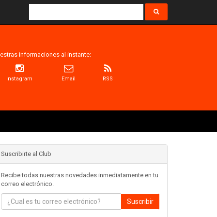
estras informaciones al instante:
Instagram
Email
RSS
Suscribirte al Club
Recibe todas nuestras novedades inmediatamente en tu
correo electrónico.
Suscribir