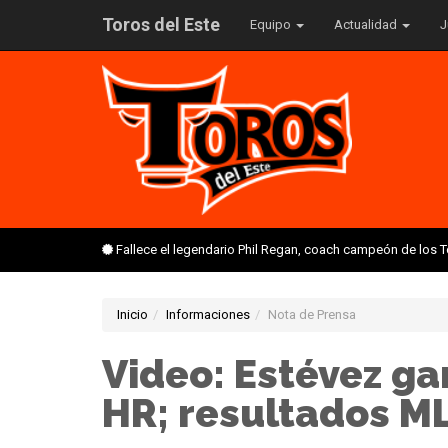
Toros del Este
Equipo
Actualidad
J
Fallece el legendario Phil Regan, coach campeón de los 
Inicio
Informaciones
Nota de Prensa
Video: Estévez g
HR; resultados M