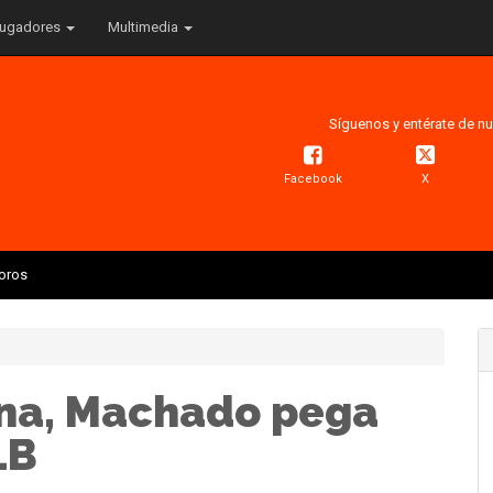
ugadores
Multimedia
Síguenos y entérate de nu
Facebook
X
Toros
ana, Machado pega
LB