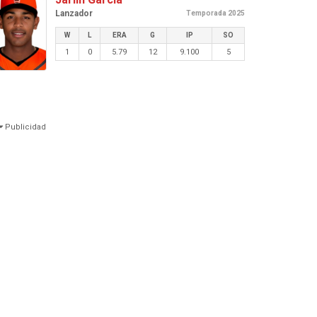
Lanzador
Temporada 2025
W
L
ERA
G
IP
SO
1
0
5.79
12
9.100
5
Publicidad