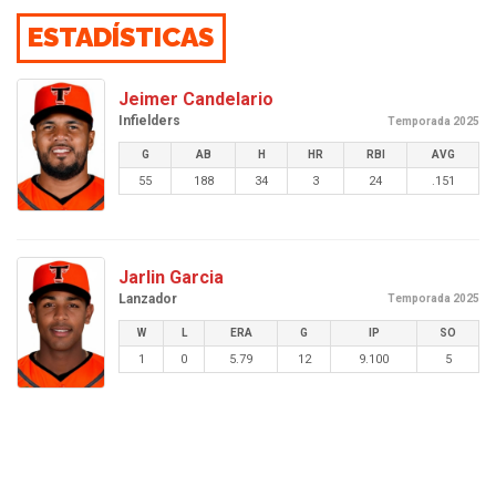
ESTADÍSTICAS
Jeimer Candelario
Infielders
Temporada 2025
G
AB
H
HR
RBI
AVG
55
188
34
3
24
.151
Jarlin Garcia
Lanzador
Temporada 2025
W
L
ERA
G
IP
SO
1
0
5.79
12
9.100
5