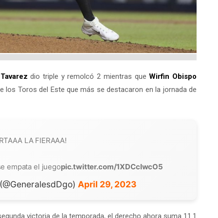
Tavarez
dio triple y remolcó 2 mientras que
Wirfin Obispo
de los Toros del Este que más se destacaron en la jornada de
ERTAAA LA FIERAAA!
se empata el juego
pic.twitter.com/1XDCcIwcO5
 (@GeneralesdDgo)
April 29, 2023
segunda victoria de la temporada, el derecho ahora suma 11.1