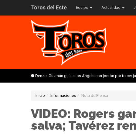
Toros del Este
Equipo
Actualidad
J
Denzer Guzmán guía a los Angels con jonrón por tercer 
Inicio
Informaciones
Nota de Prensa
VIDEO: Rogers gan
salva; Tavérez re