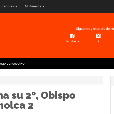
ugadores
Multimedia
Síguenos y entérate de nu
Facebook
X
juego consecutivo
a su 2º, Obispo
molca 2