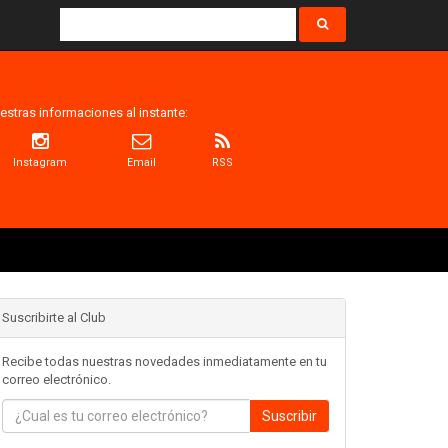
estras informaciones al instante:
Instagram
Email
RSS
Suscribirte al Club
Recibe todas nuestras novedades inmediatamente en tu
correo electrónico.
Suscribir