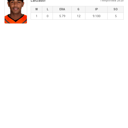
Lanzador
Temporada 2025
W
L
ERA
G
IP
SO
1
0
5.79
12
9.100
5