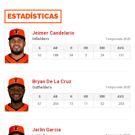
ESTADÍSTICAS
Jeimer Candelario
Infielders
Temporada 2025
G
AB
H
HR
RBI
AVG
55
188
34
3
24
.151
Bryan De La Cruz
Outfielders
Temporada 2025
G
AB
H
HR
RBI
AVG
67
250
72
11
52
.253
Jarlin Garcia