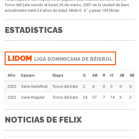
Toros del Este nacido el lunes 26 de marzo, 2001 en la ciudad de Bani,
actualmente tiene 24 años de edad. Mide 6´ 4´´ y pesa 195 libras.
ESTADISTICAS
LIDOM
LIGA DOMINICANA DE BÉISBOL
Año
Equipo
Etapa
G
AB
R
H
2B
3B
2025
Serie Semifinal
Toros del Este
2
4
0
0
0
0
2025
Serie Regular
Toros del Este
24
57
7
14
3
2
NOTICIAS DE FELIX