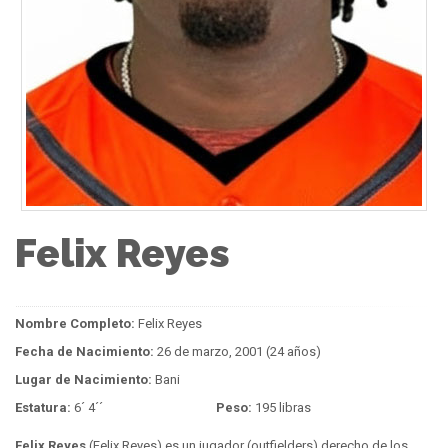
Felix Reyes
Nombre Completo:
Felix Reyes
Fecha de Nacimiento:
26 de marzo, 2001 (24 años)
Lugar de Nacimiento:
Bani
Estatura:
6´ 4´´
Peso:
195 libras
Felix Reyes
(Felix Reyes) es un jugador (outfielders) derecho de los