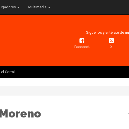
ugadores
Multimedia
Síguenos y entérate de nu
Facebook
X
el Corral
 Moreno