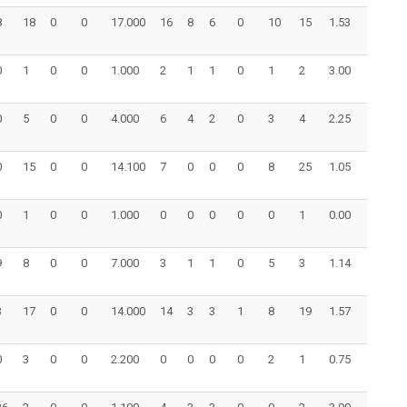
8
18
0
0
17.000
16
8
6
0
10
15
1.53
0
1
0
0
1.000
2
1
1
0
1
2
3.00
0
5
0
0
4.000
6
4
2
0
3
4
2.25
0
15
0
0
14.100
7
0
0
0
8
25
1.05
0
1
0
0
1.000
0
0
0
0
0
1
0.00
9
8
0
0
7.000
3
1
1
0
5
3
1.14
3
17
0
0
14.000
14
3
3
1
8
19
1.57
0
3
0
0
2.200
0
0
0
0
2
1
0.75