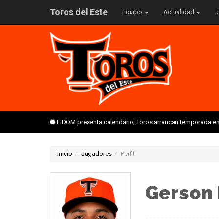
Toros del Este
Equipo
Actualidad
J
LIDOM presenta calendario; Toros arrancan temporada en 
Inicio
Jugadores
Perfil
Gerson