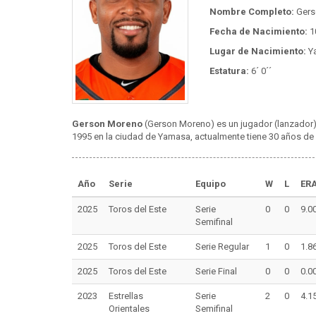
Nombre Completo:
Gers
Fecha de Nacimiento:
1
Lugar de Nacimiento:
Y
Estatura:
6´ 0´´
Gerson Moreno
(Gerson Moreno) es un jugador (lanzador)
1995 en la ciudad de Yamasa, actualmente tiene 30 años de e
Año
Serie
Equipo
W
L
ER
2025
Toros del Este
Serie
0
0
9.0
Semifinal
2025
Toros del Este
Serie Regular
1
0
1.8
2025
Toros del Este
Serie Final
0
0
0.0
2023
Estrellas
Serie
2
0
4.1
Orientales
Semifinal