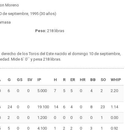
on Moreno
0 de septiembre, 1995 (30 años)
amasa
Peso:
218 libras
 derecho de los Toros del Este nacido el domingo 10 de septiembre,
dad. Mide 6´ 0´´ y pesa 218 libras.
A
G
GS
SV
IP
H
R
ER
HR
BB
SO
WHIP
0
6
0
0
5.000
7
5
5
0
4
2
2.20
6
24
0
0
19.100
14
6
4
0
8
23
1.14
0
2
0
0
1.200
0
0
0
0
0
1
0.00
5
5
0
0
4.100
1
2
2
0
3
1
0.92