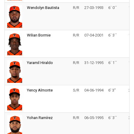
Wendolyn Bautista
R/R
27-03-1993
6´ 0´´
185
Wilian Bormie
R/R
07-04-2001
6´ 3´´
175
Yaramil Hiraldo
R/R
31-12-1995
6´ 1´´
180
Yency Almonte
S/R
04-06-1994
6' 3"
205
Yohan Ramírez
R/R
06-05-1995
6´ 3´´
200