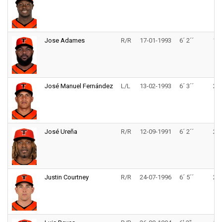
Jose Adames
R/R
17-01-1993
6´ 2´´
165
José Manuel Fernández
L/L
13-02-1993
6´ 3´´
215
José Ureña
R/R
12-09-1991
6´ 2´´
208
Justin Courtney
R/R
24-07-1996
6´ 5´´
225