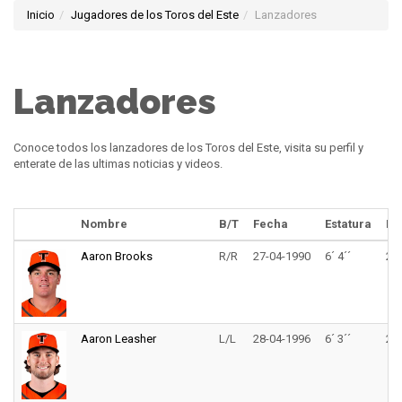
Inicio
Jugadores de los Toros del Este
Lanzadores
Lanzadores
Conoce todos los lanzadores de los Toros del Este, visita su perfil y
enterate de las ultimas noticias y videos.
Nombre
B/T
Fecha
Estatura
Pe
Aaron Brooks
R/R
27-04-1990
6´ 4´´
230
Aaron Leasher
L/L
28-04-1996
6´ 3´´
208