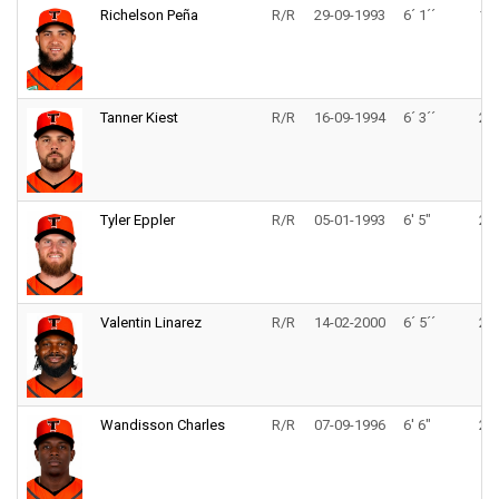
Richelson Peña
R/R
29-09-1993
6´ 1´´
170
Tanner Kiest
R/R
16-09-1994
6´ 3´´
200
Tyler Eppler
R/R
05-01-1993
6' 5"
230
Valentin Linarez
R/R
14-02-2000
6´ 5´´
226
Wandisson Charles
R/R
07-09-1996
6' 6"
220