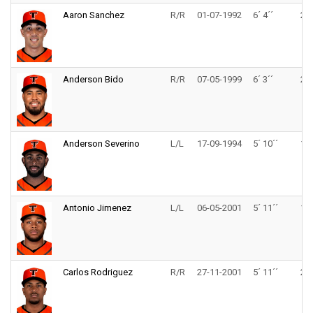
Aaron Sanchez
R/R
01-07-1992
6´ 4´´
212
Anderson Bido
R/R
07-05-1999
6´ 3´´
205
Anderson Severino
L/L
17-09-1994
5´ 10´´
190
Antonio Jimenez
L/L
06-05-2001
5´ 11´´
145
Carlos Rodriguez
R/R
27-11-2001
5´ 11´´
205