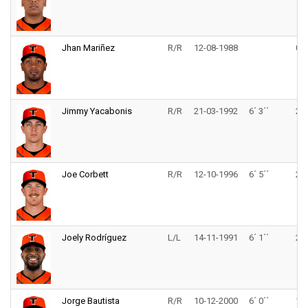
Jhan Mariñez
R/R
12-08-1988
0lb
Jimmy Yacabonis
R/R
21-03-1992
6´ 3´´
225
Joe Corbett
R/R
12-10-1996
6´ 5´´
230
Joely Rodríguez
L/L
14-11-1991
6´ 1´´
223
Jorge Bautista
R/R
10-12-2000
6´ 0´´
155