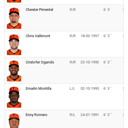
Chester Pimentel
R/R
6´ 5´
210
Chris Vallimont
R/R
18-03-1997
6´ 5´´
240
Cristofer Ogando
R/R
23-10-1993
6´ 3´´
195
Emailin Montilla
L/L
02-10-1995
6´ 3´´
255
Enny Romero
R/L
24-01-1991
6´ 3´´
251