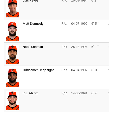
Luis Reyes
R/R
26-09-1994
6' 2"
175
Matt Dermody
R/L
04-07-1990
6´ 5´´
211
Nabil Crismatt
R/R
25-12-1994
6´ 1´´
220
Odrisamer Despaigne
R/R
04-04-1987
6´ 0´´
200
R.J. Alaniz
R/R
14-06-1991
6´ 4´´
220