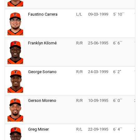
Faustino Carrera
L/L
09-03-1999
5´ 10´´
165
Franklyn Kilomé
R/R
25-06-1995
6´ 6´´
175
George Soriano
R/R
24-03-1999
6´ 2"
170
Gerson Moreno
R/R
10-09-1995
6´ 0´´
218
Greg Minier
R/L
22-09-1995
6´ 4´´
235