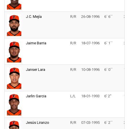
J.C. Mejía
R/R
26-08-1996
6´ 6´´
250
Jaime Barria
R/R
18-07-1996
6´ 1´´
210
Janser Lara
R/R
10-08-1996
6´ 0´´
170
Jarlin Garcia
L/L
18-01-1993
6' 2"
170
Jesús Liranzo
R/R
07-03-1995
6´ 2´´
248