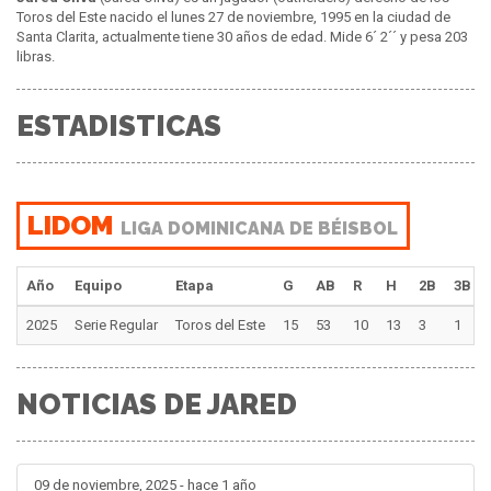
Toros del Este nacido el lunes 27 de noviembre, 1995 en la ciudad de
Santa Clarita, actualmente tiene 30 años de edad. Mide 6´ 2´´ y pesa 203
libras.
ESTADISTICAS
LIDOM
LIGA DOMINICANA DE BÉISBOL
Año
Equipo
Etapa
G
AB
R
H
2B
3B
2025
Serie Regular
Toros del Este
15
53
10
13
3
1
NOTICIAS DE JARED
09 de noviembre, 2025 - hace 1 año