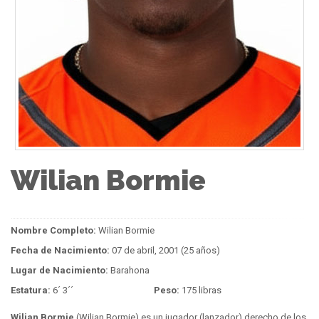
Wilian Bormie
Nombre Completo:
Wilian Bormie
Fecha de Nacimiento:
07 de abril, 2001 (25 años)
Lugar de Nacimiento:
Barahona
Estatura:
6´ 3´´
Peso:
175 libras
Wilian Bormie
(Wilian Bormie) es un jugador (lanzador) derecho de los