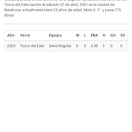
Toros del Este nacido el sábado 07 de abril, 2001 en la ciudad de
Barahona, actualmente tiene 25 años de edad. Mide 6´ 3´´ y pesa 175
libras.
Año
Serie
Equipo
W
L
ERA
G
GS
SV
I
2025
Toros del Este
Serie Regular
0
0
3.00
3
0
0
3