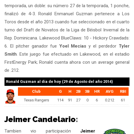
temporada, un doble: su número 27 de la temporada, 1 ponche,
finalizó de 4-3. Ronald Enmanuel Guzman pertenece a Los
Toros desde el año 2013 cuando fue seleccionado en el cuarto
turno del Draft de Novatos de la Liga de Béisbol Invernal de la
Rep. Dominicana. Lakewood BlueClaws: 10 - Hickory Crawdads:
6. El pitcher ganador fue
Yoel Mecias
y el perdedor
Tyler
Smith
. Este juego fue efectuado en Lakewood, en el estadio
FirstEnergy Park; Ronald cuenta ahora con un average general
de .212.
Ronald Guzman
al día de hoy (29 de Agosto del año 2014)
Club
G
H
2B
3B
HR
AVG
RBI
Texas Rangers
114
91
27
0
6
0.212
61
Jeimer Candelario
:
Tambien vio participación
Jeimer