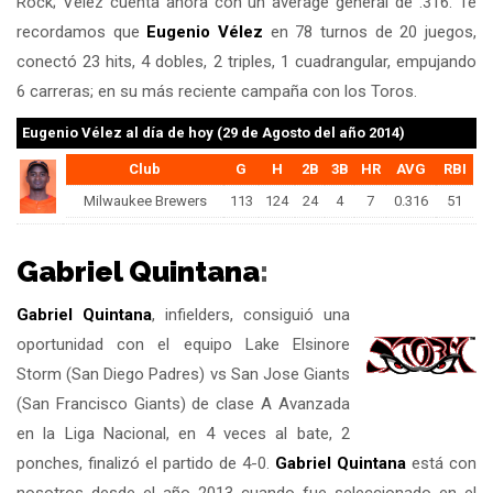
Rock; Vélez cuenta ahora con un average general de .316. Te
recordamos que
Eugenio Vélez
en 78 turnos de 20 juegos,
conectó 23 hits, 4 dobles, 2 triples, 1 cuadrangular, empujando
6 carreras; en su más reciente campaña con los Toros.
Eugenio Vélez
al día de hoy (29 de Agosto del año 2014)
Club
G
H
2B
3B
HR
AVG
RBI
Milwaukee Brewers
113
124
24
4
7
0.316
51
Gabriel Quintana
:
Gabriel Quintana
, infielders, consiguió una
oportunidad con el equipo Lake Elsinore
Storm (San Diego Padres) vs San Jose Giants
(San Francisco Giants) de clase A Avanzada
en la Liga Nacional, en 4 veces al bate, 2
ponches, finalizó el partido de 4-0.
Gabriel Quintana
está con