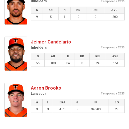
Infielders
Temporada 2025
G
AB
H
HR
RBI
AVG
9
5
1
0
0
.200
Jeimer Candelario
Infielders
Temporada 2025
G
AB
H
HR
RBI
AVG
55
188
34
3
24
.151
Aaron Brooks
Lanzador
Temporada 2025
W
L
ERA
G
IP
SO
3
3
4.78
9
34.200
29