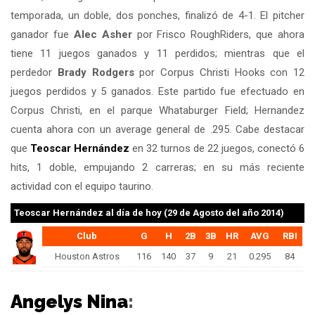
temporada, un doble, dos ponches, finalizó de 4-1. El pitcher
ganador fue
Alec Asher
por Frisco RoughRiders, que ahora
tiene 11 juegos ganados y 11 perdidos; mientras que el
perdedor
Brady Rodgers
por Corpus Christi Hooks con 12
juegos perdidos y 5 ganados. Este partido fue efectuado en
Corpus Christi, en el parque Whataburger Field; Hernandez
cuenta ahora con un average general de .295. Cabe destacar
que
Teoscar Hernández
en 32 turnos de 22 juegos, conectó 6
hits, 1 doble, empujando 2 carreras; en su más reciente
actividad con el equipo taurino.
Teoscar Hernández
al día de hoy (29 de Agosto del año 2014)
Club
G
H
2B
3B
HR
AVG
RBI
Houston Astros
116
140
37
9
21
0.295
84
Angelys Nina
: