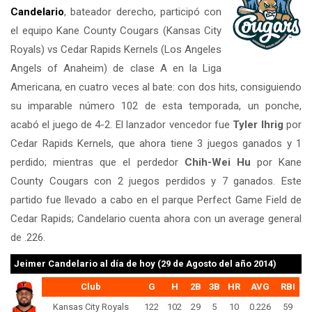
Candelario
, bateador derecho, participó con
el equipo Kane County Cougars (Kansas City
Royals) vs Cedar Rapids Kernels (Los Angeles
Angels of Anaheim) de clase A en la Liga
Americana, en cuatro veces al bate: con dos hits, consiguiendo
su imparable número 102 de esta temporada, un ponche,
acabó el juego de 4-2. El lanzador vencedor fue
Tyler Ihrig
por
Cedar Rapids Kernels, que ahora tiene 3 juegos ganados y 1
perdido; mientras que el perdedor
Chih-Wei Hu
por Kane
County Cougars con 2 juegos perdidos y 7 ganados. Este
partido fue llevado a cabo en el parque Perfect Game Field de
Cedar Rapids; Candelario cuenta ahora con un average general
de .226.
Jeimer Candelario
al día de hoy (29 de Agosto del año 2014)
Club
G
H
2B
3B
HR
AVG
RBI
Kansas City Royals
122
102
29
5
10
0.226
59