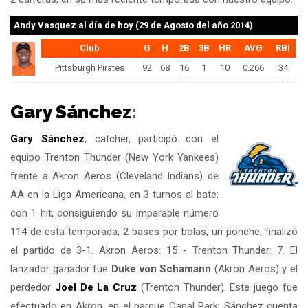
Andy Vasquez
al día de hoy (29 de Agosto del año 2014)
Club
G
H
2B
3B
HR
AVG
RBI
Pittsburgh Pirates
92
68
16
1
10
0.266
34
Gary Sánchez
:
Gary Sánchez
, catcher, participó con el
equipo Trenton Thunder (New York Yankees)
frente a Akron Aeros (Cleveland Indians) de
AA en la Liga Americana, en 3 turnos al bate:
con 1 hit, consiguiendo su imparable número
114 de esta temporada, 2 bases por bolas, un ponche, finalizó
el partido de 3-1. Akron Aeros: 15 - Trenton Thunder: 7. El
lanzador ganador fue
Duke von Schamann
(Akron Aeros) y el
perdedor
Joel De La Cruz
(Trenton Thunder). Este juego fue
efectuado en Akron, en el parque Canal Park; Sánchez cuenta