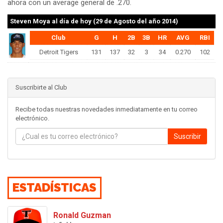
ahora con un average general de .270.
Steven Moya
al día de hoy (29 de Agosto del año 2014)
Club
G
H
2B
3B
HR
AVG
RBI
Detroit Tigers
131
137
32
3
34
0.270
102
Suscribirte al Club
Recibe todas nuestras novedades inmediatamente en tu correo
electrónico.
Suscribir
ESTADÍSTICAS
Ronald Guzman