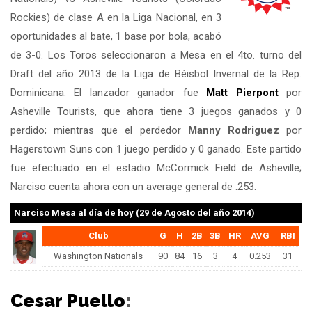
Rockies) de clase A en la Liga Nacional, en 3
oportunidades al bate, 1 base por bola, acabó
de 3-0. Los Toros seleccionaron a Mesa en el 4to. turno del
Draft del año 2013 de la Liga de Béisbol Invernal de la Rep.
Dominicana. El lanzador ganador fue
Matt Pierpont
por
Asheville Tourists, que ahora tiene 3 juegos ganados y 0
perdido; mientras que el perdedor
Manny Rodriguez
por
Hagerstown Suns con 1 juego perdido y 0 ganado. Este partido
fue efectuado en el estadio McCormick Field de Asheville;
Narciso cuenta ahora con un average general de .253.
Narciso Mesa
al día de hoy (29 de Agosto del año 2014)
Club
G
H
2B
3B
HR
AVG
RBI
Washington Nationals
90
84
16
3
4
0.253
31
Cesar Puello
: