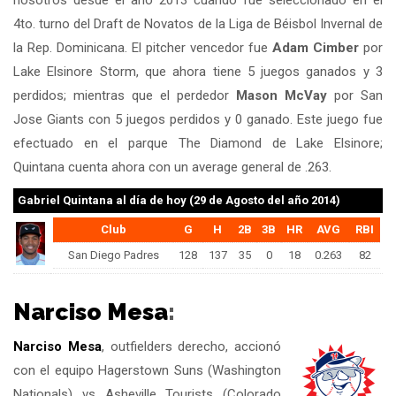
nosotros desde el año 2013 cuando fue seleccionado en el
4to. turno del Draft de Novatos de la Liga de Béisbol Invernal de
la Rep. Dominicana. El pitcher vencedor fue
Adam Cimber
por
Lake Elsinore Storm, que ahora tiene 5 juegos ganados y 3
perdidos; mientras que el perdedor
Mason McVay
por San
Jose Giants con 5 juegos perdidos y 0 ganado. Este juego fue
efectuado en el parque The Diamond de Lake Elsinore;
Quintana cuenta ahora con un average general de .263.
Gabriel Quintana
al día de hoy (29 de Agosto del año 2014)
Club
G
H
2B
3B
HR
AVG
RBI
San Diego Padres
128
137
35
0
18
0.263
82
Narciso Mesa
:
Narciso Mesa
, outfielders derecho, accionó
con el equipo Hagerstown Suns (Washington
Nationals) vs Asheville Tourists (Colorado