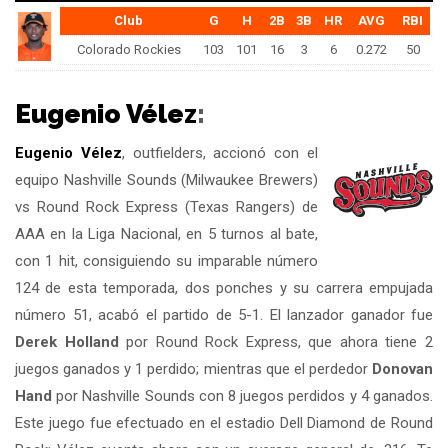
Club
G
H
2B
3B
HR
AVG
RBI
Colorado Rockies
103
101
16
3
6
0.272
50
Eugenio Vélez
:
Eugenio Vélez
, outfielders, accionó con el
equipo Nashville Sounds (Milwaukee Brewers)
vs Round Rock Express (Texas Rangers) de
AAA en la Liga Nacional, en 5 turnos al bate,
con 1 hit, consiguiendo su imparable número
124 de esta temporada, dos ponches y su carrera empujada
número 51, acabó el partido de 5-1. El lanzador ganador fue
Derek Holland
por Round Rock Express, que ahora tiene 2
juegos ganados y 1 perdido; mientras que el perdedor
Donovan
Hand
por Nashville Sounds con 8 juegos perdidos y 4 ganados.
Este juego fue efectuado en el estadio Dell Diamond de Round