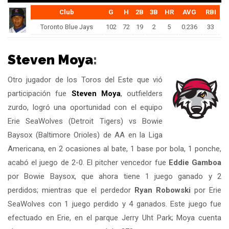
Club
G
H
2B
3B
HR
AVG
RBI
Toronto Blue Jays
102
72
19
2
5
0.236
33
Steven Moya
:
Otro jugador de los Toros del Este que vió
participación fue
Steven Moya
, outfielders
zurdo, logró una oportunidad con el equipo
Erie SeaWolves (Detroit Tigers) vs Bowie
Baysox (Baltimore Orioles) de AA en la Liga
Americana, en 2 ocasiones al bate, 1 base por bola, 1 ponche,
acabó el juego de 2-0. El pitcher vencedor fue
Eddie Gamboa
por Bowie Baysox, que ahora tiene 1 juego ganado y 2
perdidos; mientras que el perdedor
Ryan Robowski
por Erie
SeaWolves con 1 juego perdido y 4 ganados. Este juego fue
efectuado en Erie, en el parque Jerry Uht Park; Moya cuenta