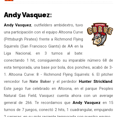
Andy Vasquez
:
Andy Vasquez
, outfielders ambidextro, tuvo
una participación con el equipo Altoona Curve
(Pittsburgh Pirates) frente a Richmond Flying
Squirrels (San Francisco Giants) de AA en la
Liga Nacional, en 3 turnos al bate:
conectando 1 hit, consiguiendo su imparable número 68 de
esta temporada, una base por bola, dos ponches, acabó de 3-
1. Altoona Curve: 8 - Richmond Flying Squirrels: 6. El pitcher
vencedor fue
Nate Baker
y el perdedor
Hunter Strickland
.
Este juego fue celebrado en Altoona, en el parque Peoples
Natural Gas Field; Vasquez cuenta ahora con un average
general de .266. Te recordamos que
Andy Vasquez
en 15
turnos de 7 juegos, conectó 2 hits, 1 cuadrangular, empujando
2 carreras; en su más reciente temporada con nuestro equipo.