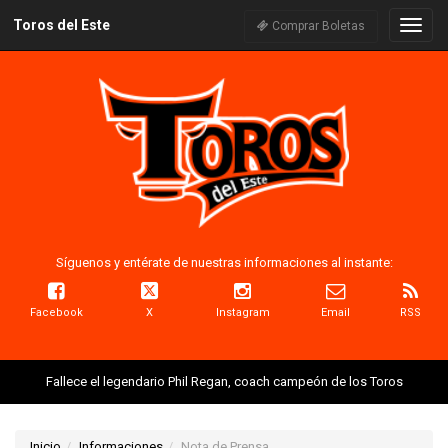
Toros del Este
Naveg
Comprar Boletas
Síguenos y entérate de nuestras informaciones al instante:
Facebook
X
Instagram
Email
RSS
Fallece el legendario Phil Regan, coach campeón de los Toros
Inicio
Informaciones
Nota de Prensa