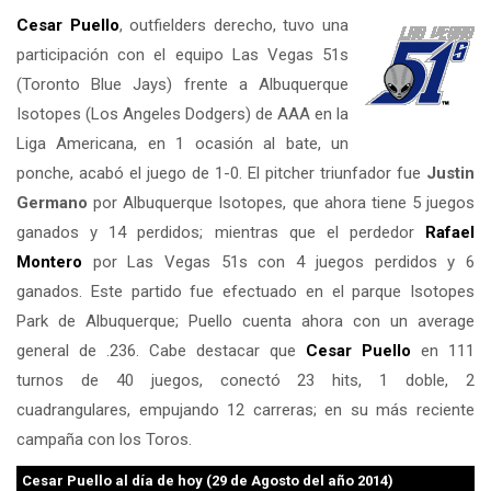
Cesar Puello
, outfielders derecho, tuvo una
participación con el equipo Las Vegas 51s
(Toronto Blue Jays) frente a Albuquerque
Isotopes (Los Angeles Dodgers) de AAA en la
Liga Americana, en 1 ocasión al bate, un
ponche, acabó el juego de 1-0. El pitcher triunfador fue
Justin
Germano
por Albuquerque Isotopes, que ahora tiene 5 juegos
ganados y 14 perdidos; mientras que el perdedor
Rafael
Montero
por Las Vegas 51s con 4 juegos perdidos y 6
ganados. Este partido fue efectuado en el parque Isotopes
Park de Albuquerque; Puello cuenta ahora con un average
general de .236. Cabe destacar que
Cesar Puello
en 111
turnos de 40 juegos, conectó 23 hits, 1 doble, 2
cuadrangulares, empujando 12 carreras; en su más reciente
campaña con los Toros.
Cesar Puello
al día de hoy (29 de Agosto del año 2014)