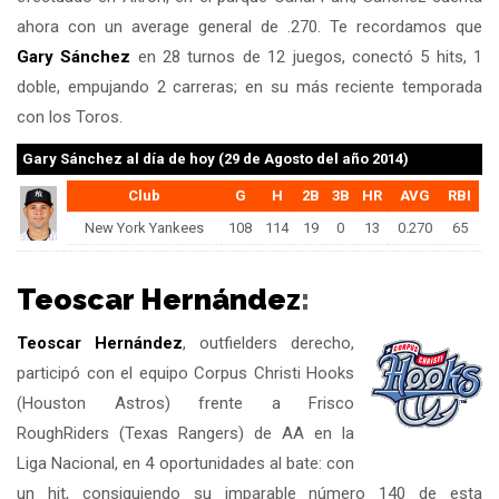
ahora con un average general de .270. Te recordamos que
Gary Sánchez
en 28 turnos de 12 juegos, conectó 5 hits, 1
doble, empujando 2 carreras; en su más reciente temporada
con los Toros.
Gary Sánchez
al día de hoy (29 de Agosto del año 2014)
Club
G
H
2B
3B
HR
AVG
RBI
New York Yankees
108
114
19
0
13
0.270
65
Teoscar Hernández
:
Teoscar Hernández
, outfielders derecho,
participó con el equipo Corpus Christi Hooks
(Houston Astros) frente a Frisco
RoughRiders (Texas Rangers) de AA en la
Liga Nacional, en 4 oportunidades al bate: con
un hit, consiguiendo su imparable número 140 de esta