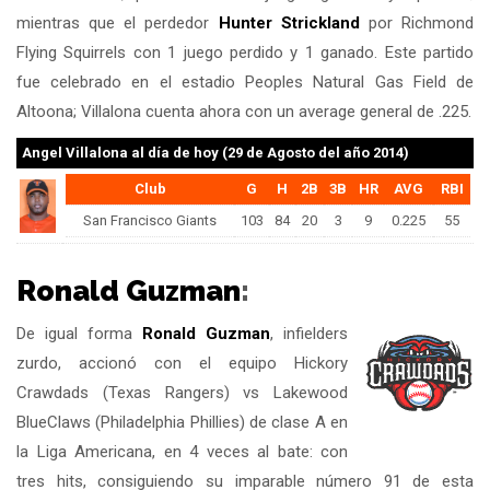
mientras que el perdedor
Hunter Strickland
por Richmond
Flying Squirrels con 1 juego perdido y 1 ganado. Este partido
fue celebrado en el estadio Peoples Natural Gas Field de
Altoona; Villalona cuenta ahora con un average general de .225.
Angel Villalona
al día de hoy (29 de Agosto del año 2014)
Club
G
H
2B
3B
HR
AVG
RBI
San Francisco Giants
103
84
20
3
9
0.225
55
Ronald Guzman
:
De igual forma
Ronald Guzman
, infielders
zurdo, accionó con el equipo Hickory
Crawdads (Texas Rangers) vs Lakewood
BlueClaws (Philadelphia Phillies) de clase A en
la Liga Americana, en 4 veces al bate: con
tres hits, consiguiendo su imparable número 91 de esta