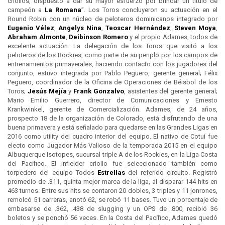
criollos, dispuesto a dar su mayor esfuerzo por brindar un título de
campeón a
La Romana
”. Los Toros concluyeron su actuación en el
Round Robin con un núcleo de peloteros dominicanos integrado por
Eugenio Vélez
,
Angelys Nina
,
Teoscar Hernández
,
Steven Moya
,
Abraham Almonte
,
Deibinson Romero
y el propio Adames, todos de
excelente actuación. La delegación de los Toros que visitó a los
peloteros de los Rockies, como parte de su periplo por los campos de
entrenamientos primaverales, haciendo contacto con los jugadores del
conjunto, estuvo integrada por Pablo Peguero, gerente general; Félix
Peguero, coordinador de la Oficina de Operaciones de Béisbol de los
Toros;
Jesús Mejía
y
Frank Gonzalvo
, asistentes del gerente general;
Mario Emilio Guerrero, director de Comunicaciones y Ernesto
Krankwinkel, gerente de Comercialización. Adames, de 24 años,
prospecto 18 de la organización de Colorado, está disfrutando de una
buena primavera y está señalado para quedarse en las Grandes Ligas en
2016 como utility del cuadro interior del equipo. El nativo de Cotuí fue
electo como Jugador Más Valioso de la temporada 2015 en el equipo
Albuquerque Isotopes, sucursal triple A de los Rockies, en la Liga Costa
del Pacífico. El infielder criollo fue seleccionado también como
torpedero del equipo Todos
Estrellas
del referido circuito. Registró
promedio de .311, quinta mejor marca de la liga, al disparar 144 hits en
463 turnos. Entre sus hits se contaron 20 dobles, 3 triples y 11 jonrones,
remolcó 51 carreras, anotó 62, se robó 11 bases. Tuvo un porcentaje de
embasarse de .362, .438 de slugging y un OPS de .800, recibió 36
boletos y se ponchó 56 veces. En la Costa del Pacífico, Adames quedó