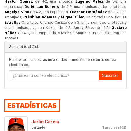
Héctor Gómez
de 4-2, una anotada;
Eugenio Vélez
de 5-2, una
impulsada;
Deibinson Romero
de 5-2, una impulsada, dos anotadas;
Angelys Nina
de 4-2, una impulsada;
Teoscar Hernández
de 3-2, una
empujada;
Cristhian Adames
y
Miguel Olivo
, un hit cada uno. Por las
Estrellas
Orientales Orlando Carlixte de 5-3, un jonrón, dos anotadas y
una impulsada; Jason Krizan de 4-2; Audry Pérez de 4-2;
Gustavo
Núñez
de 4-1, una empujada, y Michael Martínez un sencillo, con una
anotada.
Suscribirte al Club
Recibe todas nuestras novedades inmediatamente en tu correo
electrónico.
Suscribir
ESTADÍSTICAS
Jarlin Garcia
Lanzador
Temporada 2025