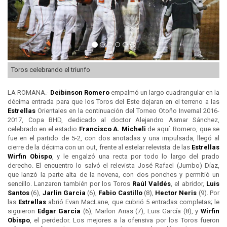
Toros celebrando el triunfo
LA ROMANA.-
Deibinson Romero
empalmó un largo cuadrangular en la
décima entrada para que los Toros del Este dejaran en el terreno a las
Estrellas
Orientales en la continuación del Torneo Otoño Invernal 2016-
2017, Copa BHD, dedicado al doctor Alejandro Asmar Sánchez,
celebrado en el estadio
Francisco A. Micheli
de aquí. Romero, que se
fue en el partido de 5-2, con dos anotadas y una impulsada, llegó al
cierre de la décima con un out, frente al estelar relevista de las
Estrellas
Wirfin Obispo
, y le engalzó una recta por todo lo largo del prado
derecho. El encuentro lo salvó el relevista José Rafael (Jumbo) Díaz,
que lanzó la parte alta de la novena, con dos ponches y permitió un
sencillo. Lanzaron también por los Toros
Raúl Valdés
, el abridor,
Luis
Santos
(6),
Jarlin Garcia
(6),
Fabio Castillo
(8),
Hector Neris
(9). Por
las
Estrellas
abrió Evan MacLane, que cubrió 5 entradas completas; le
siguieron
Edgar Garcia
(6), Marlon Arias (7), Luis García (8), y
Wirfin
Obispo
, el perdedor. Los mejores a la ofensiva por los Toros fueron