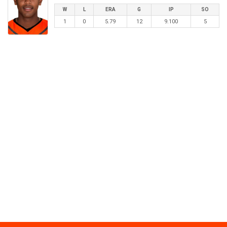
W
L
ERA
G
IP
SO
1
0
5.79
12
9.100
5