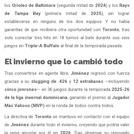
los
Orioles de Baltimore
(segunda mitad de
2024
) y los
Rays
de Tampa Bay
(primera mitad de
2025
), sin lograr
establecerse en ninguno de los dos equipos. Y no había
garantías de que recibiera otra oportunidad con
Toronto
, tras
solo conectar tres hits en 18 turnos al bate durante sus seis
juegos en
Triple-A Buffalo
al final de la temporada pasada.
El invierno que lo cambió todo
Tras convertirse en agente libre,
Jiménez
regresó con fuerza
gracias a su
slugging de .426
y
12 extrabases
—incluyendo
cinco jonrones
— en 36 juegos durante la temporada
2025-26
de la liga invernal dominicana
, ganando el premio al
Jugador
Más Valioso (MVP)
en la ronda de todos contra todos.
La directiva de
Toronto
se mantuvo en contacto con el equipo
de
Jiménez
durante todo el invierno, creyendo que podría valer
la pena apostar por él en
2026
. Tras observar su renovado