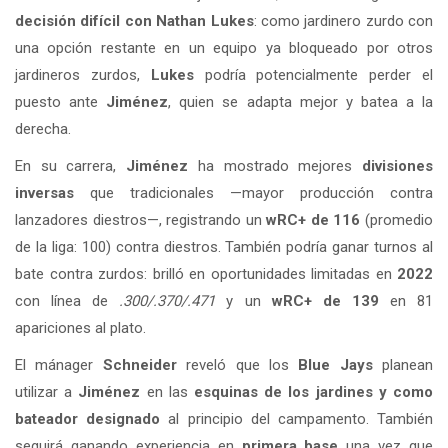
decisión difícil con Nathan Lukes
: como jardinero zurdo con
una opción restante en un equipo ya bloqueado por otros
jardineros zurdos,
Lukes
podría potencialmente perder el
puesto ante
Jiménez
, quien se adapta mejor y batea a la
derecha.
En su carrera,
Jiménez
ha mostrado mejores
divisiones
inversas
que tradicionales —mayor producción contra
lanzadores diestros—, registrando un
wRC+ de 116
(promedio
de la liga: 100) contra diestros. También podría ganar turnos al
bate contra zurdos: brilló en oportunidades limitadas en
2022
con línea de
.300/.370/.471
y un
wRC+ de 139
en 81
apariciones al plato.
El mánager
Schneider
reveló que los
Blue Jays
planean
utilizar a
Jiménez
en las
esquinas de los jardines y como
bateador designado
al principio del campamento. También
seguirá ganando experiencia en
primera base
una vez que