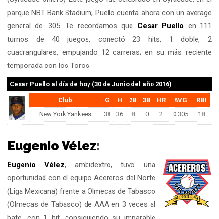
parque NBT Bank Stadium; Puello cuenta ahora con un average
general de .305. Te recordamos que
Cesar Puello
en 111
turnos de 40 juegos, conectó 23 hits, 1 doble, 2
cuadrangulares, empujando 12 carreras; en su más reciente
temporada con los Toros.
Cesar Puello
al día de hoy (30 de Junio del año 2016)
Club
G
H
2B
3B
HR
AVG
RBI
New York Yankees
38
36
8
0
2
0.305
18
Eugenio Vélez
:
Eugenio Vélez
, ambidextro, tuvo una
oportunidad con el equipo Acereros del Norte
(Liga Mexicana) frente a Olmecas de Tabasco
(Olmecas de Tabasco) de AAA en 3 veces al
bate: con 1 hit, consiguiendo su imparable