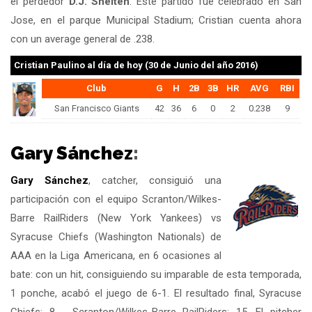
el perdedor
D.J. Snelten
. Este partido fue celebrado en San
Jose, en el parque Municipal Stadium; Cristian cuenta ahora
con un average general de .238.
Cristian Paulino
al día de hoy (30 de Junio del año 2016)
Club
G
H
2B
3B
HR
AVG
RBI
San Francisco Giants
42
36
6
0
2
0.238
9
Gary Sánchez
:
Gary Sánchez
, catcher, consiguió una
participación con el equipo Scranton/Wilkes-
Barre RailRiders (New York Yankees) vs
Syracuse Chiefs (Washington Nationals) de
AAA en la Liga Americana, en 6 ocasiones al
bate: con un hit, consiguiendo su imparable de esta temporada,
1 ponche, acabó el juego de 6-1. El resultado final, Syracuse