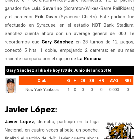
Chiefs: 8 - Scranton/Wilkes-Barre RailRiders: 15. El pitcher
ganador fue
Luis Severino
(Scranton/Wilkes-Barre RailRiders)
y el perdedor
Erik Davis
(Syracuse Chiefs). Este partido fue
efectuado en Syracuse, en el estadio NBT Bank Stadium;
Sánchez cuenta ahora con un average general de .000. Te
recordamos que
Gary Sánchez
en 28 turnos de 12 juegos,
conectó 5 hits, 1 doble, empujando 2 carreras; en su más
reciente campaña con el equipo de
La Romana
.
Gary Sánchez
al día de hoy (30 de Junio del año 2016)
Club
G
H
2B
3B
HR
AVG
RBI
New York Yankees
1
0
0
0
0
0.000
0
Javier López
:
Javier López
, derecho, participó en la Liga
Nacional, en cuatro veces al bate, un ponche,
finalizó el partido de 4-0; Javier cuenta ahora