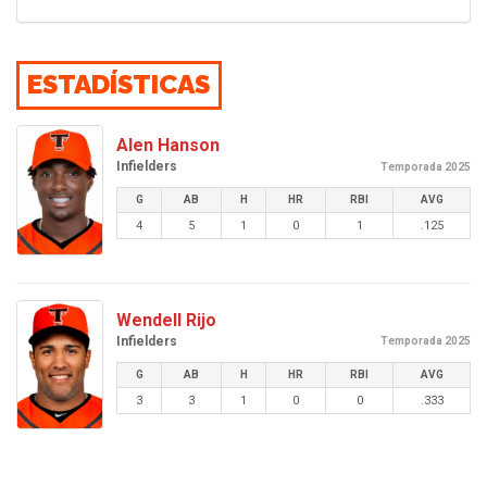
ESTADÍSTICAS
Alen Hanson
Infielders
Temporada 2025
G
AB
H
HR
RBI
AVG
4
5
1
0
1
.125
Wendell Rijo
Infielders
Temporada 2025
G
AB
H
HR
RBI
AVG
3
3
1
0
0
.333