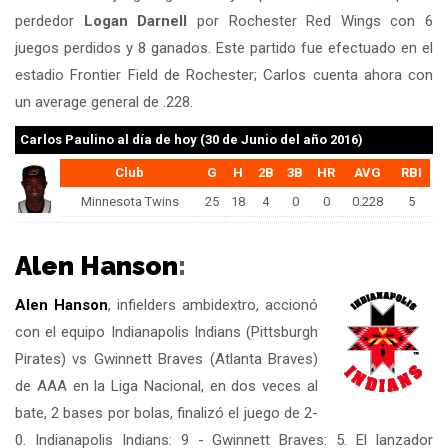
perdedor
Logan Darnell
por Rochester Red Wings con 6
juegos perdidos y 8 ganados. Este partido fue efectuado en el
estadio Frontier Field de Rochester; Carlos cuenta ahora con
un average general de .228.
Carlos Paulino
al día de hoy (30 de Junio del año 2016)
Club
G
H
2B
3B
HR
AVG
RBI
Minnesota Twins
25
18
4
0
0
0.228
5
Alen Hanson
:
Alen Hanson
, infielders ambidextro, accionó
con el equipo Indianapolis Indians (Pittsburgh
Pirates) vs Gwinnett Braves (Atlanta Braves)
de AAA en la Liga Nacional, en dos veces al
bate, 2 bases por bolas, finalizó el juego de 2-
0. Indianapolis Indians: 9 - Gwinnett Braves: 5. El lanzador