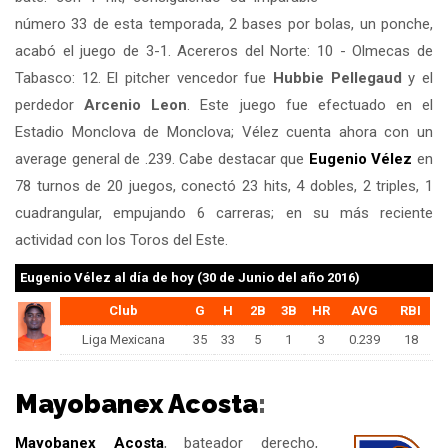
número 33 de esta temporada, 2 bases por bolas, un ponche,
acabó el juego de 3-1. Acereros del Norte: 10 - Olmecas de
Tabasco: 12. El pitcher vencedor fue
Hubbie Pellegaud
y el
perdedor
Arcenio Leon
. Este juego fue efectuado en el
Estadio Monclova de Monclova; Vélez cuenta ahora con un
average general de .239. Cabe destacar que
Eugenio Vélez
en
78 turnos de 20 juegos, conectó 23 hits, 4 dobles, 2 triples, 1
cuadrangular, empujando 6 carreras; en su más reciente
actividad con los Toros del Este.
Eugenio Vélez
al día de hoy (30 de Junio del año 2016)
Club
G
H
2B
3B
HR
AVG
RBI
Liga Mexicana
35
33
5
1
3
0.239
18
Mayobanex Acosta
:
Mayobanex Acosta
, bateador derecho,