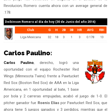
Revolucion; Romero cuenta ahora con un average general de
.178.
Deibinson Romero
al día de hoy (30 de Junio del año 2016)
Club
G
H
2B
3B
HR
AVG
RBI
Liga Mexicana
32
18
3
1
3
0.178
13
Carlos Paulino
:
Carlos Paulino
, derecho, logró una
oportunidad con el equipo Rochester Red
Wings (Minnesota Twins) frente a Pawtucket
Red Sox (Boston Red Sox) de AAA en la Liga
Americana, en 1 oportunidad al bate, 1 base
por bola y 2 carreras empujadas, acabó el juego de 1-0. El
pitcher ganador fue
Roenis Elias
por Pawtucket Red Sox, que
ahora tiene 5 juegos ganados y 3 perdidos; mientras que el