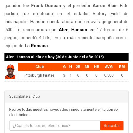
ganador fue
Frank Duncan
y el perdedor
Aaron Blair
. Este
partido fue efectuado en el estadio Victory Field de
Indianapolis; Hanson cuenta ahora con un average general de
.500. Te recordamos que
Alen Hanson
en 17 turnos de 6
juegos, conectó 4 hits; en su más reciente campaña con el
equipo de
La Romana
.
Alen Hanson
al día de hoy (30 de Junio del año 2016)
Club
G
H
2B
3B
HR
AVG
RBI
Pittsburgh Pirates
3
1
0
0
0
0.500
0
Suscribirte al Club
Recibe todas nuestras novedades inmediatamente en tu correo
electrónico.
Suscribir