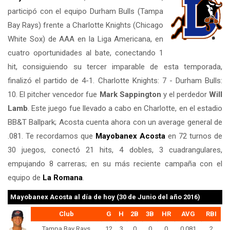
participó con el equipo Durham Bulls (Tampa
Bay Rays) frente a Charlotte Knights (Chicago
White Sox) de AAA en la Liga Americana, en
cuatro oportunidades al bate, conectando 1
hit, consiguiendo su tercer imparable de esta temporada,
finalizó el partido de 4-1. Charlotte Knights: 7 - Durham Bulls:
10. El pitcher vencedor fue
Mark Sappington
y el perdedor
Will
Lamb
. Este juego fue llevado a cabo en Charlotte, en el estadio
BB&T Ballpark; Acosta cuenta ahora con un average general de
.081. Te recordamos que
Mayobanex Acosta
en 72 turnos de
30 juegos, conectó 21 hits, 4 dobles, 3 cuadrangulares,
empujando 8 carreras; en su más reciente campaña con el
equipo de
La Romana
.
Mayobanex Acosta
al día de hoy (30 de Junio del año 2016)
Club
G
H
2B
3B
HR
AVG
RBI
Tampa Bay Rays
12
3
0
0
0
0.081
2