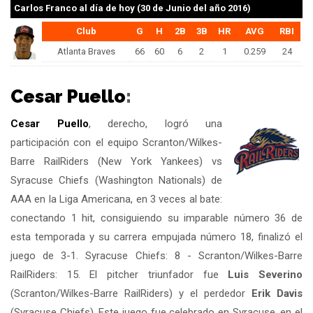
Carlos Franco
al día de hoy (30 de Junio del año 2016)
Club
G
H
2B
3B
HR
AVG
RBI
Atlanta Braves
66
60
6
2
1
0.259
24
Cesar Puello
:
Cesar Puello
, derecho, logró una
participación con el equipo Scranton/Wilkes-
Barre RailRiders (New York Yankees) vs
Syracuse Chiefs (Washington Nationals) de
AAA en la Liga Americana, en 3 veces al bate:
conectando 1 hit, consiguiendo su imparable número 36 de
esta temporada y su carrera empujada número 18, finalizó el
juego de 3-1. Syracuse Chiefs: 8 - Scranton/Wilkes-Barre
RailRiders: 15. El pitcher triunfador fue
Luis Severino
(Scranton/Wilkes-Barre RailRiders) y el perdedor
Erik Davis
(Syracuse Chiefs). Este juego fue celebrado en Syracuse, en el