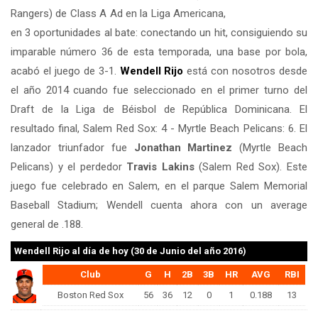
Rangers) de Class A Ad en la Liga Americana,
en 3 oportunidades al bate: conectando un hit, consiguiendo su
imparable número 36 de esta temporada, una base por bola,
acabó el juego de 3-1.
Wendell Rijo
está con nosotros desde
el año 2014 cuando fue seleccionado en el primer turno del
Draft de la Liga de Béisbol de República Dominicana. El
resultado final, Salem Red Sox: 4 - Myrtle Beach Pelicans: 6. El
lanzador triunfador fue
Jonathan Martinez
(Myrtle Beach
Pelicans) y el perdedor
Travis Lakins
(Salem Red Sox). Este
juego fue celebrado en Salem, en el parque Salem Memorial
Baseball Stadium; Wendell cuenta ahora con un average
general de .188.
Wendell Rijo
al día de hoy (30 de Junio del año 2016)
Club
G
H
2B
3B
HR
AVG
RBI
Boston Red Sox
56
36
12
0
1
0.188
13