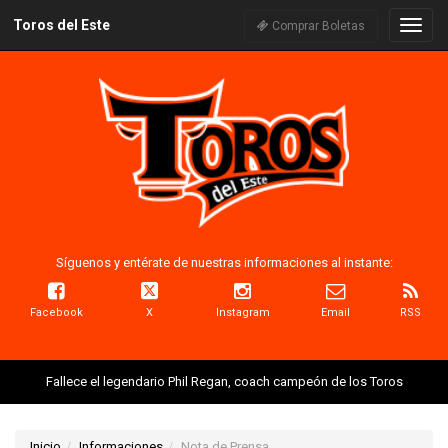
Toros del Este
Naveg
Comprar Boletas
Síguenos y entérate de nuestras informaciones al instante:
Facebook
X
Instagram
Email
RSS
Fallece el legendario Phil Regan, coach campeón de los Toros
Inicio
Informaciones
Nota de Prensa