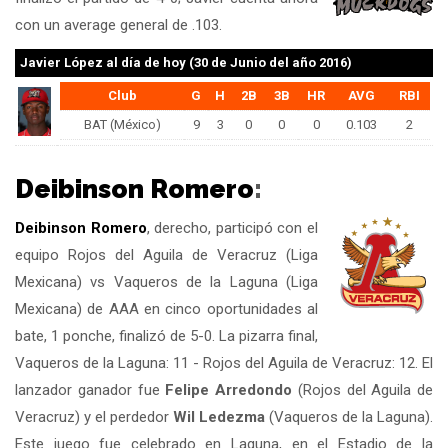
con un average general de .103.
Javier López
al día de hoy (30 de Junio del año 2016)
Club
G
H
2B
3B
HR
AVG
RBI
BAT (México)
9
3
0
0
0
0.103
2
Deibinson Romero
:
Deibinson Romero
, derecho, participó con el
equipo Rojos del Aguila de Veracruz (Liga
Mexicana) vs Vaqueros de la Laguna (Liga
Mexicana) de AAA en cinco oportunidades al
bate, 1 ponche, finalizó de 5-0. La pizarra final,
Vaqueros de la Laguna: 11 - Rojos del Aguila de Veracruz: 12. El
lanzador ganador fue
Felipe Arredondo
(Rojos del Aguila de
Veracruz) y el perdedor
Wil Ledezma
(Vaqueros de la Laguna).
Este juego fue celebrado en Laguna, en el Estadio de la