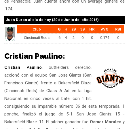
de Pensacola; Juan cuenta ahora con un average general de
.174.
Juan Duran
al día de hoy (30 de Junio del año 2016)
Club
G
H
2B
3B
HR
AVG
RBI
Cincinnati Reds
6
4
2
0
0
0.174
0
Cristian Paulino
:
Cristian Paulino
, outfielders derecho,
accionó con el equipo San Jose Giants (San
Francisco Giants) frente a Bakersfield Blaze
(Cincinnati Reds) de Class A Ad en la Liga
Nacional, en cinco veces al bate: con 1 hit,
consiguiendo su imparable número 36 de esta temporada, 1
ponche, finalizó el juego de 5-1. San Jose Giants: 15 -
Bakersfield Blaze: 11. El pitcher ganador fue
Osmer Morales
y