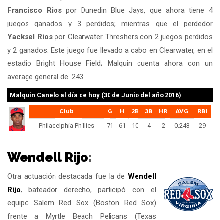
Francisco Rios
por Dunedin Blue Jays, que ahora tiene 4
juegos ganados y 3 perdidos; mientras que el perdedor
Yacksel Rios
por Clearwater Threshers con 2 juegos perdidos
y 2 ganados. Este juego fue llevado a cabo en Clearwater, en el
estadio Bright House Field; Malquin cuenta ahora con un
average general de .243.
Malquin Canelo
al día de hoy (30 de Junio del año 2016)
Club
G
H
2B
3B
HR
AVG
RBI
Philadelphia Phillies
71
61
10
4
2
0.243
29
Wendell Rijo
:
Otra actuación destacada fue la de
Wendell
Rijo
, bateador derecho, participó con el
equipo Salem Red Sox (Boston Red Sox)
frente a Myrtle Beach Pelicans (Texas