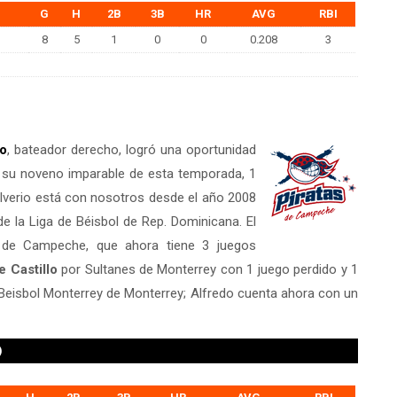
G
H
2B
3B
HR
AVG
RBI
8
5
1
0
0
0.208
3
io
, bateador derecho, logró una oportunidad
o su noveno imparable de esta temporada, 1
 Silverio está con nosotros desde el año 2008
de la Liga de Béisbol de Rep. Dominicana. El
 de Campeche, que ahora tiene 3 juegos
e Castillo
por Sultanes de Monterrey con 1 juego perdido y 1
 Beisbol Monterrey de Monterrey; Alfredo cuenta ahora con un
)