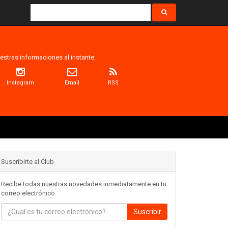
estras informaciones al instante:
Instagram
Email
RSS
Suscribirte al Club
Recibe todas nuestras novedades inmediatamente en tu
correo electrónico.
Suscribir