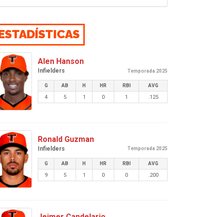
ESTADÍSTICAS
Alen Hanson
Infielders
Temporada 2025
G
AB
H
HR
RBI
AVG
4
5
1
0
1
.125
Ronald Guzman
Infielders
Temporada 2025
G
AB
H
HR
RBI
AVG
9
5
1
0
0
.200
Jeimer Candelario