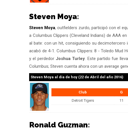
Steven Moya
:
Steven Moya
, outfielders zurdo, participó con el e
a Columbus Clippers (Cleveland Indians) de AAA en 
al bate: con un hit, consiguiendo su decimotercero
acabó de 4-1. Columbus Clippers: 8 - Toledo Mud He
y el perdedor
Joshua Turley
. Este partido fue lle
Columbus; Steven cuenta ahora con un average gener
Steven Moya
al día de hoy (22 de Abril del año 2016)
Club
G
Detroit Tigers
11
Ronald Guzman
: