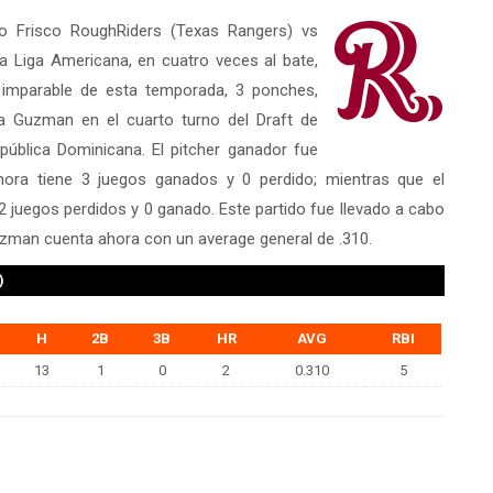
ipo Frisco RoughRiders (Texas Rangers) vs
 Liga Americana, en cuatro veces al bate,
 imparable de esta temporada, 3 ponches,
a Guzman en el cuarto turno del Draft de
ública Dominicana. El pitcher ganador fue
ora tiene 3 juegos ganados y 0 perdido; mientras que el
 juegos perdidos y 0 ganado. Este partido fue llevado a cabo
uzman cuenta ahora con un average general de .310.
)
H
2B
3B
HR
AVG
RBI
13
1
0
2
0.310
5