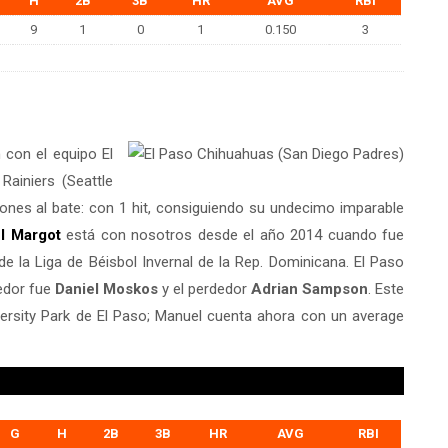
H
2B
3B
HR
AVG
RBI
9
1
0
1
0.150
3
n con el equipo El
ainiers (Seattle
iones al bate: con 1 hit, consiguiendo su undecimo imparable
l Margot
está con nosotros desde el año 2014 cuando fue
de la Liga de Béisbol Invernal de la Rep. Dominicana. El Paso
cedor fue
Daniel Moskos
y el perdedor
Adrian Sampson
. Este
versity Park de El Paso; Manuel cuenta ahora con un average
G
H
2B
3B
HR
AVG
RBI