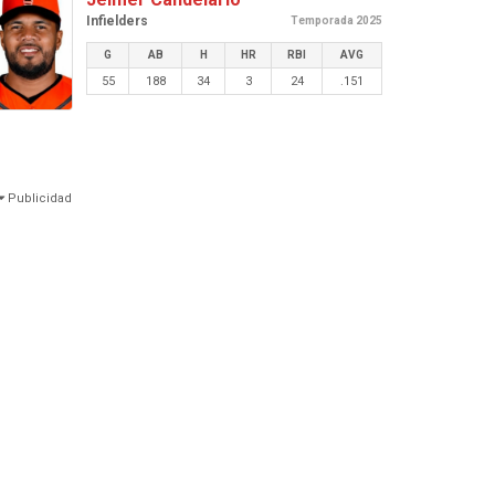
Infielders
Temporada 2025
G
AB
H
HR
RBI
AVG
55
188
34
3
24
.151
Publicidad