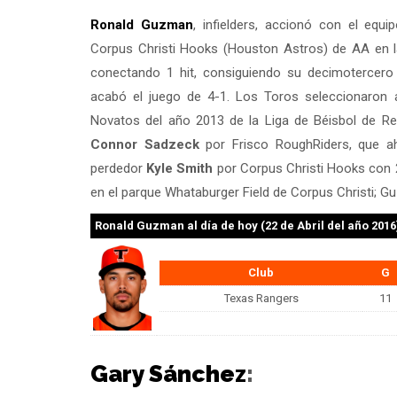
Ronald Guzman
, infielders, accionó con el equ
Corpus Christi Hooks (Houston Astros) de AA en la
conectando 1 hit, consiguiendo su decimotercero
acabó el juego de 4-1. Los Toros seleccionaron 
Novatos del año 2013 de la Liga de Béisbol de Rep
Connor Sadzeck
por Frisco RoughRiders, que ah
perdedor
Kyle Smith
por Corpus Christi Hooks con 2
en el parque Whataburger Field de Corpus Christi; G
Ronald Guzman
al día de hoy (22 de Abril del año 2016
Club
G
Texas Rangers
11
Gary Sánchez
: