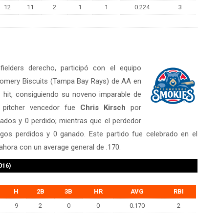
12
11
2
1
1
0.224
3
nfielders derecho, participó con el equipo
omery Biscuits (Tampa Bay Rays) de AA en
1 hit, consiguiendo su noveno imparable de
l pitcher vencedor fue
Chris Kirsch
por
ados y 0 perdido; mientras que el perdedor
os perdidos y 0 ganado. Este partido fue celebrado en el
hora con un average general de .170.
016)
H
2B
3B
HR
AVG
RBI
9
2
0
0
0.170
2