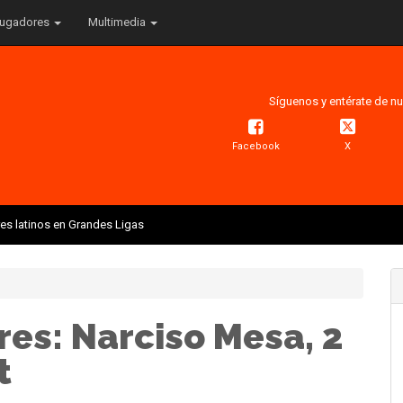
ugadores
Multimedia
Síguenos y entérate de nu
Facebook
X
res latinos en Grandes Ligas
res: Narciso Mesa, 2
t