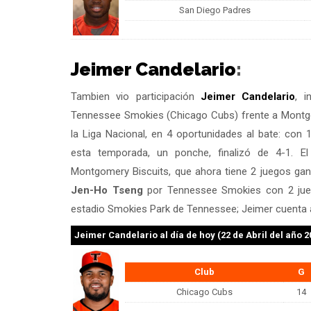
San Diego Padres
Jeimer Candelario
:
Tambien vio participación
Jeimer Candelario
, i
Tennessee Smokies (Chicago Cubs) frente a Montg
la Liga Nacional, en 4 oportunidades al bate: con 
esta temporada, un ponche, finalizó de 4-1. E
Montgomery Biscuits, que ahora tiene 2 juegos gan
Jen-Ho Tseng
por Tennessee Smokies con 2 jueg
estadio Smokies Park de Tennessee; Jeimer cuenta a
Jeimer Candelario
al día de hoy (22 de Abril del año 2
Club
G
Chicago Cubs
14