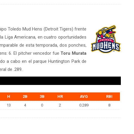
quipo Toledo Mud Hens (Detroit Tigers) frente
la Liga Americana, en cuatro oportunidades
 imparable de esta temporada, dos ponches,
ns: 6. El pitcher vencedor fue
Toru Murata
vado a cabo en el parque Huntington Park de
al de .289.
H
2B
3B
HR
AVG
RBI
13
4
0
2
0.289
8