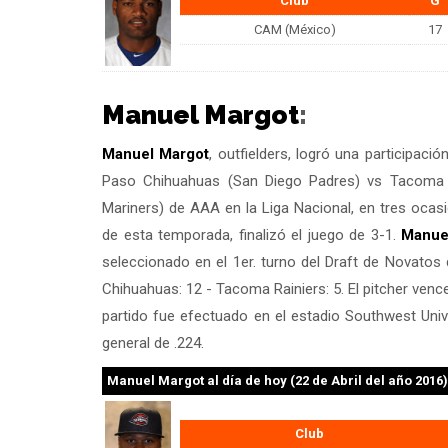
Club
G
CAM (México)
17
Manuel Margot
:
Manuel Margot
, outfielders, logró una participació
Paso Chihuahuas (San Diego Padres) vs Tacoma R
Mariners) de AAA en la Liga Nacional, en tres ocas
de esta temporada, finalizó el juego de 3-1.
Manue
seleccionado en el 1er. turno del Draft de Novatos 
Chihuahuas: 12 - Tacoma Rainiers: 5. El pitcher ven
partido fue efectuado en el estadio Southwest Uni
general de .224.
Manuel Margot
al día de hoy (22 de Abril del año 2016)
Club