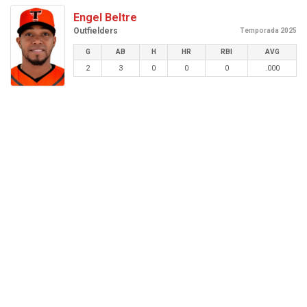
Engel Beltre
Outfielders
Temporada 2025
G
AB
H
HR
RBI
AVG
2
3
0
0
0
.000