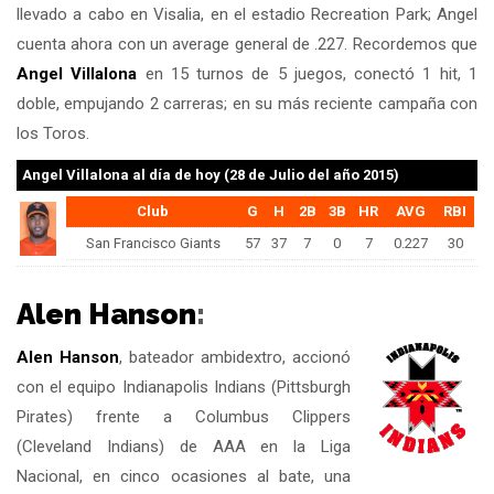
llevado a cabo en Visalia, en el estadio Recreation Park; Angel
cuenta ahora con un average general de .227. Recordemos que
Angel Villalona
en 15 turnos de 5 juegos, conectó 1 hit, 1
doble, empujando 2 carreras; en su más reciente campaña con
los Toros.
Angel Villalona
al día de hoy (28 de Julio del año 2015)
Club
G
H
2B
3B
HR
AVG
RBI
San Francisco Giants
57
37
7
0
7
0.227
30
Alen Hanson
:
Alen Hanson
, bateador ambidextro, accionó
con el equipo Indianapolis Indians (Pittsburgh
Pirates) frente a Columbus Clippers
(Cleveland Indians) de AAA en la Liga
Nacional, en cinco ocasiones al bate, una