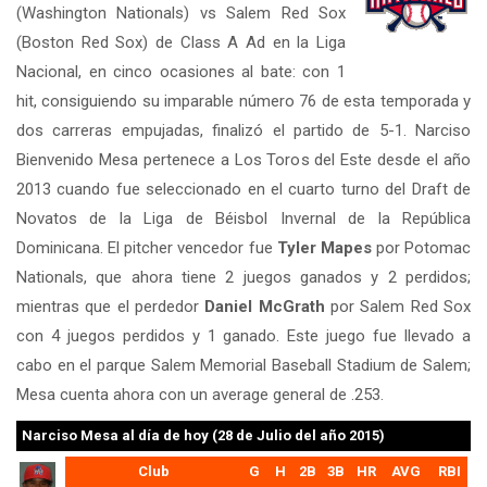
(Washington Nationals) vs Salem Red Sox
(Boston Red Sox) de Class A Ad en la Liga
Nacional, en cinco ocasiones al bate: con 1
hit, consiguiendo su imparable número 76 de esta temporada y
dos carreras empujadas, finalizó el partido de 5-1. Narciso
Bienvenido Mesa pertenece a Los Toros del Este desde el año
2013 cuando fue seleccionado en el cuarto turno del Draft de
Novatos de la Liga de Béisbol Invernal de la República
Dominicana. El pitcher vencedor fue
Tyler Mapes
por Potomac
Nationals, que ahora tiene 2 juegos ganados y 2 perdidos;
mientras que el perdedor
Daniel McGrath
por Salem Red Sox
con 4 juegos perdidos y 1 ganado. Este juego fue llevado a
cabo en el parque Salem Memorial Baseball Stadium de Salem;
Mesa cuenta ahora con un average general de .253.
Narciso Mesa
al día de hoy (28 de Julio del año 2015)
Club
G
H
2B
3B
HR
AVG
RBI