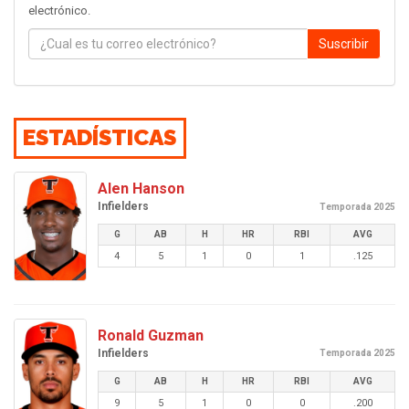
electrónico.
Suscribir
ESTADÍSTICAS
Alen Hanson
Infielders
Temporada 2025
G
AB
H
HR
RBI
AVG
4
5
1
0
1
.125
Ronald Guzman
Infielders
Temporada 2025
G
AB
H
HR
RBI
AVG
9
5
1
0
0
.200