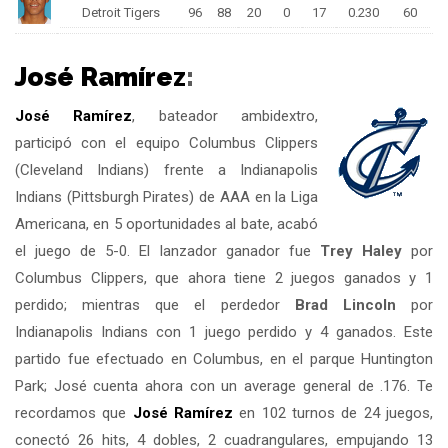
Detroit Tigers
96
88
20
0
17
0.230
60
José Ramírez
:
José Ramírez
, bateador ambidextro,
participó con el equipo Columbus Clippers
(Cleveland Indians) frente a Indianapolis
Indians (Pittsburgh Pirates) de AAA en la Liga
Americana, en 5 oportunidades al bate, acabó
el juego de 5-0. El lanzador ganador fue
Trey Haley
por
Columbus Clippers, que ahora tiene 2 juegos ganados y 1
perdido; mientras que el perdedor
Brad Lincoln
por
Indianapolis Indians con 1 juego perdido y 4 ganados. Este
partido fue efectuado en Columbus, en el parque Huntington
Park; José cuenta ahora con un average general de .176. Te
recordamos que
José Ramírez
en 102 turnos de 24 juegos,
conectó 26 hits, 4 dobles, 2 cuadrangulares, empujando 13