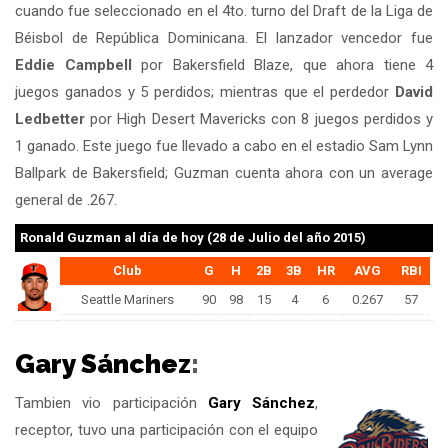
cuando fue seleccionado en el 4to. turno del Draft de la Liga de
Béisbol de República Dominicana. El lanzador vencedor fue
Eddie Campbell
por Bakersfield Blaze, que ahora tiene 4
juegos ganados y 5 perdidos; mientras que el perdedor
David
Ledbetter
por High Desert Mavericks con 8 juegos perdidos y
1 ganado. Este juego fue llevado a cabo en el estadio Sam Lynn
Ballpark de Bakersfield; Guzman cuenta ahora con un average
general de .267.
Ronald Guzman
al día de hoy (28 de Julio del año 2015)
Club
G
H
2B
3B
HR
AVG
RBI
Seattle Mariners
90
98
15
4
6
0.267
57
Gary Sánchez
:
Tambien vio participación
Gary Sánchez
,
receptor, tuvo una participación con el equipo