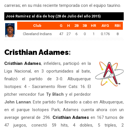
carreras; en su más reciente temporada con el equipo taurino.
José Ramírez
al día de hoy (28 de Julio del año 2015)
Club
G
H
2B
3B
HR
AVG
RBI
Cleveland Indians
47
27
6
0
1
0.176
8
Cristhian Adames
:
Cristhian Adames
, infielders, participó en la
Liga Nacional, en 3 oportunidades al bate,
finalizó el partido de 3-0. Albuquerque
Isotopes: 4 - Sacramento River Cats: 16. El
pitcher vencedor fue
Ty Blach
y el perdedor
John Lannan
. Este partido fue llevado a cabo en Albuquerque,
en el parque Isotopes Park; Adames cuenta ahora con un
average general de .296.
Cristhian Adames
en 167 turnos de
47 juegos, conectó 59 hits, 4 dobles, 5 triples, 2