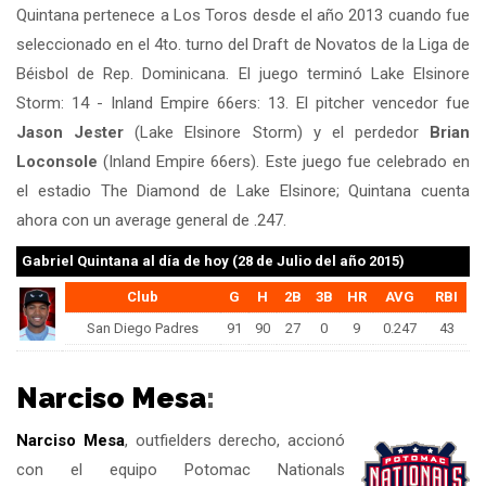
Quintana pertenece a Los Toros desde el año 2013 cuando fue
seleccionado en el 4to. turno del Draft de Novatos de la Liga de
Béisbol de Rep. Dominicana. El juego terminó Lake Elsinore
Storm: 14 - Inland Empire 66ers: 13. El pitcher vencedor fue
Jason Jester
(Lake Elsinore Storm) y el perdedor
Brian
Loconsole
(Inland Empire 66ers). Este juego fue celebrado en
el estadio The Diamond de Lake Elsinore; Quintana cuenta
ahora con un average general de .247.
Gabriel Quintana
al día de hoy (28 de Julio del año 2015)
Club
G
H
2B
3B
HR
AVG
RBI
San Diego Padres
91
90
27
0
9
0.247
43
Narciso Mesa
:
Narciso Mesa
, outfielders derecho, accionó
con el equipo Potomac Nationals