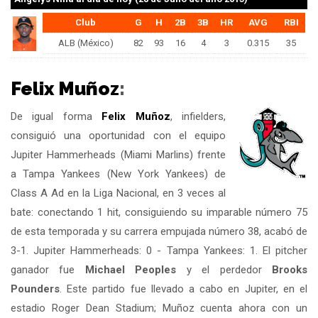
Club
G
H
2B
3B
HR
AVG
RBI
ALB (México)
82
93
16
4
3
0.315
35
Felix Muñoz
:
De igual forma
Felix Muñoz
, infielders,
consiguió una oportunidad con el equipo
Jupiter Hammerheads (Miami Marlins) frente
a Tampa Yankees (New York Yankees) de
Class A Ad en la Liga Nacional, en 3 veces al
bate: conectando 1 hit, consiguiendo su imparable número 75
de esta temporada y su carrera empujada número 38, acabó de
3-1. Jupiter Hammerheads: 0 - Tampa Yankees: 1. El pitcher
ganador fue
Michael Peoples
y el perdedor
Brooks
Pounders
. Este partido fue llevado a cabo en Jupiter, en el
estadio Roger Dean Stadium; Muñoz cuenta ahora con un