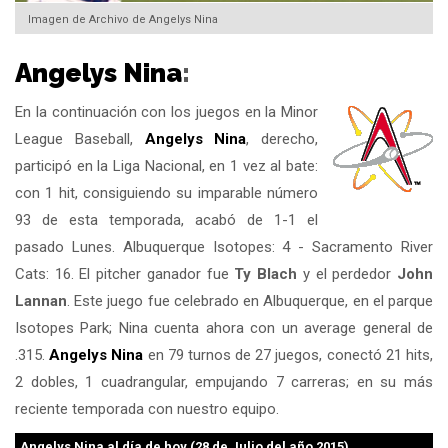
Imagen de Archivo de Angelys Nina
Angelys Nina
:
En la continuación con los juegos en la Minor
League Baseball,
Angelys Nina
, derecho,
participó en la Liga Nacional, en 1 vez al bate:
con 1 hit, consiguiendo su imparable número
93 de esta temporada, acabó de 1-1 el
pasado Lunes. Albuquerque Isotopes: 4 - Sacramento River
Cats: 16. El pitcher ganador fue
Ty Blach
y el perdedor
John
Lannan
. Este juego fue celebrado en Albuquerque, en el parque
Isotopes Park; Nina cuenta ahora con un average general de
.315.
Angelys Nina
en 79 turnos de 27 juegos, conectó 21 hits,
2 dobles, 1 cuadrangular, empujando 7 carreras; en su más
reciente temporada con nuestro equipo.
Angelys Nina
al día de hoy (28 de Julio del año 2015)