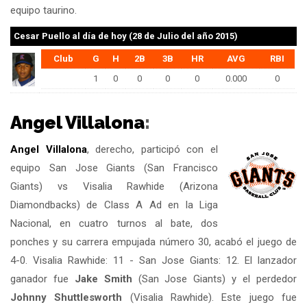
equipo taurino.
Cesar Puello
al día de hoy (28 de Julio del año 2015)
Club
G
H
2B
3B
HR
AVG
RBI
1
0
0
0
0
0.000
0
Angel Villalona
:
Angel Villalona
, derecho, participó con el
equipo San Jose Giants (San Francisco
Giants) vs Visalia Rawhide (Arizona
Diamondbacks) de Class A Ad en la Liga
Nacional, en cuatro turnos al bate, dos
ponches y su carrera empujada número 30, acabó el juego de
4-0. Visalia Rawhide: 11 - San Jose Giants: 12. El lanzador
ganador fue
Jake Smith
(San Jose Giants) y el perdedor
Johnny Shuttlesworth
(Visalia Rawhide). Este juego fue