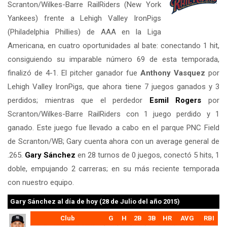
Scranton/Wilkes-Barre RailRiders (New York
Yankees) frente a Lehigh Valley IronPigs
(Philadelphia Phillies) de AAA en la Liga
Americana, en cuatro oportunidades al bate: conectando 1 hit,
consiguiendo su imparable número 69 de esta temporada,
finalizó de 4-1. El pitcher ganador fue
Anthony Vasquez
por
Lehigh Valley IronPigs, que ahora tiene 7 juegos ganados y 3
perdidos; mientras que el perdedor
Esmil Rogers
por
Scranton/Wilkes-Barre RailRiders con 1 juego perdido y 1
ganado. Este juego fue llevado a cabo en el parque PNC Field
de Scranton/WB; Gary cuenta ahora con un average general de
.265.
Gary Sánchez
en 28 turnos de 0 juegos, conectó 5 hits, 1
doble, empujando 2 carreras; en su más reciente temporada
con nuestro equipo.
Gary Sánchez
al día de hoy (28 de Julio del año 2015)
Club
G
H
2B
3B
HR
AVG
RBI