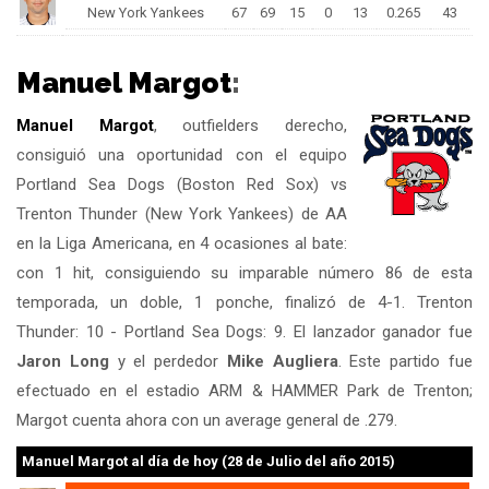
New York Yankees
67
69
15
0
13
0.265
43
Manuel Margot
:
Manuel Margot
, outfielders derecho,
consiguió una oportunidad con el equipo
Portland Sea Dogs (Boston Red Sox) vs
Trenton Thunder (New York Yankees) de AA
en la Liga Americana, en 4 ocasiones al bate:
con 1 hit, consiguiendo su imparable número 86 de esta
temporada, un doble, 1 ponche, finalizó de 4-1. Trenton
Thunder: 10 - Portland Sea Dogs: 9. El lanzador ganador fue
Jaron Long
y el perdedor
Mike Augliera
. Este partido fue
efectuado en el estadio ARM & HAMMER Park de Trenton;
Margot cuenta ahora con un average general de .279.
Manuel Margot
al día de hoy (28 de Julio del año 2015)