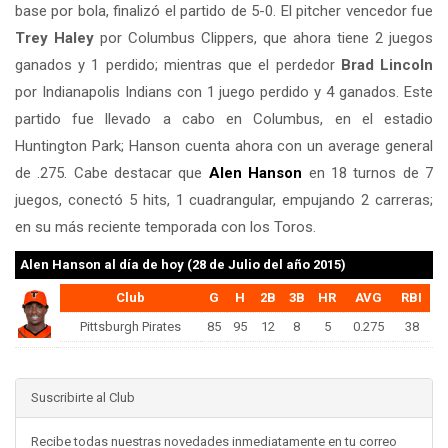
base por bola, finalizó el partido de 5-0. El pitcher vencedor fue
Trey Haley
por Columbus Clippers, que ahora tiene 2 juegos
ganados y 1 perdido; mientras que el perdedor
Brad Lincoln
por Indianapolis Indians con 1 juego perdido y 4 ganados. Este
partido fue llevado a cabo en Columbus, en el estadio
Huntington Park; Hanson cuenta ahora con un average general
de .275. Cabe destacar que
Alen Hanson
en 18 turnos de 7
juegos, conectó 5 hits, 1 cuadrangular, empujando 2 carreras;
en su más reciente temporada con los Toros.
Alen Hanson
al día de hoy (28 de Julio del año 2015)
Club
G
H
2B
3B
HR
AVG
RBI
Pittsburgh Pirates
85
95
12
8
5
0.275
38
Suscribirte al Club
Recibe todas nuestras novedades inmediatamente en tu correo