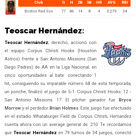
Club
G
H
2B
3B
HR
AVG
RBI
Boston Red Sox
77
86
14
8
4
0.279
34
Teoscar Hernández
:
Teoscar Hernández
, derecho, accionó con
el equipo Corpus Christi Hooks (Houston
Astros) frente a San Antonio Missions (San
Diego Padres) de AA en la Liga Nacional, en
cinco oportunidades al bate: conectando 1
hit, consiguiendo su imparable número 68 de esta temporada,
un ponche, finalizó el juego de 5-1. Corpus Christi Hooks: 12 -
San Antonio Missions: 17. El pitcher ganador fue
Bryce
Morrow
y el perdedor
Brian Holmes
. Este juego fue efectuado
en el estadio Whataburger Field de Corpus Christi; Hernandez
cuenta ahora con un average general de .210. Te recordamos
que
Teoscar Hernández
en 79 turnos de 34 juegos, conectó