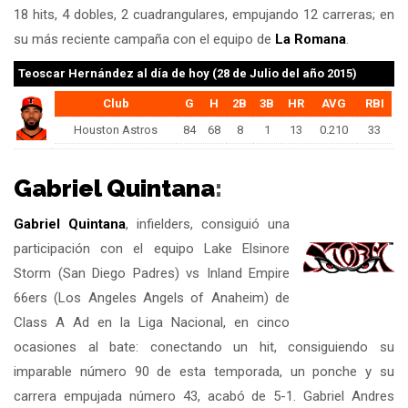
18 hits, 4 dobles, 2 cuadrangulares, empujando 12 carreras; en
su más reciente campaña con el equipo de
La Romana
.
Teoscar Hernández
al día de hoy (28 de Julio del año 2015)
Club
G
H
2B
3B
HR
AVG
RBI
Houston Astros
84
68
8
1
13
0.210
33
Gabriel Quintana
:
Gabriel Quintana
, infielders, consiguió una
participación con el equipo Lake Elsinore
Storm (San Diego Padres) vs Inland Empire
66ers (Los Angeles Angels of Anaheim) de
Class A Ad en la Liga Nacional, en cinco
ocasiones al bate: conectando un hit, consiguiendo su
imparable número 90 de esta temporada, un ponche y su
carrera empujada número 43, acabó de 5-1. Gabriel Andres