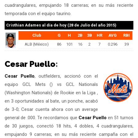
cuadrangulares, empujando 18 carreras; en su más reciente
temporada con el equipo taurino.
Cristhian Adames
al día de hoy (28 de Julio del año 2015)
Club
G
H
2B
3B
HR
AVG
RBI
ALB (México)
86
101
16
2
7
0.296
39
Cesar Puello
:
Cesar Puello
, outfielders, accionó con el
equipo GCL Mets () vs GCL Nationals
(Washington Nationals) de Rookie en la Liga ,
en 3 oportunidades al bate, un ponche, acabó
de 3-0; Cesar cuenta ahora con un average
general de .000. Te recordamos que
Cesar Puello
en 51 turnos
de 30 juegos, conectó 18 hits, 4 dobles, 4 cuadrangulares,
empujando 9 carreras; en su más reciente campaña con el