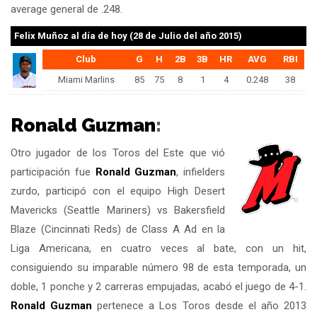
average general de .248.
Felix Muñoz
al día de hoy (28 de Julio del año 2015)
Club
G
H
2B
3B
HR
AVG
RBI
Miami Marlins
85
75
8
1
4
0.248
38
Ronald Guzman
:
Otro jugador de los Toros del Este que vió
participación fue
Ronald Guzman
, infielders
zurdo, participó con el equipo High Desert
Mavericks (Seattle Mariners) vs Bakersfield
Blaze (Cincinnati Reds) de Class A Ad en la
Liga Americana, en cuatro veces al bate, con un hit,
consiguiendo su imparable número 98 de esta temporada, un
doble, 1 ponche y 2 carreras empujadas, acabó el juego de 4-1.
Ronald Guzman
pertenece a Los Toros desde el año 2013