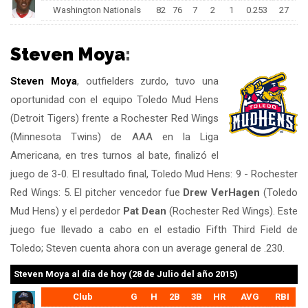
Washington Nationals
82
76
7
2
1
0.253
27
Steven Moya
:
Steven Moya
, outfielders zurdo, tuvo una
oportunidad con el equipo Toledo Mud Hens
(Detroit Tigers) frente a Rochester Red Wings
(Minnesota Twins) de AAA en la Liga
Americana, en tres turnos al bate, finalizó el
juego de 3-0. El resultado final, Toledo Mud Hens: 9 - Rochester
Red Wings: 5. El pitcher vencedor fue
Drew VerHagen
(Toledo
Mud Hens) y el perdedor
Pat Dean
(Rochester Red Wings). Este
juego fue llevado a cabo en el estadio Fifth Third Field de
Toledo; Steven cuenta ahora con un average general de .230.
Steven Moya
al día de hoy (28 de Julio del año 2015)
Club
G
H
2B
3B
HR
AVG
RBI