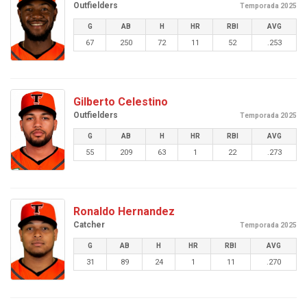
Outfielders
Temporada 2025
G
AB
H
HR
RBI
AVG
67
250
72
11
52
.253
Gilberto Celestino
Outfielders
Temporada 2025
G
AB
H
HR
RBI
AVG
55
209
63
1
22
.273
Ronaldo Hernandez
Catcher
Temporada 2025
G
AB
H
HR
RBI
AVG
31
89
24
1
11
.270