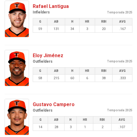
Rafael Lantigua
Infielders
Temporada 2025
G
AB
H
HR
RBI
AVG
59
131
34
3
20
.167
Eloy Jiménez
Outfielders
Temporada 2025
G
AB
H
HR
RBI
AVG
58
215
60
6
38
.333
Gustavo Campero
Outfielders
Temporada 2025
G
AB
H
HR
RBI
AVG
14
28
3
1
2
.107