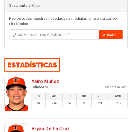
Suscribirte al Club
Recibe todas nuestras novedades inmediatamente en tu correo
electrónico.
Suscribir
ESTADÍSTICAS
Yairo Muñoz
Infielders
Temporada 2025
G
AB
H
HR
RBI
AVG
61
216
57
3
29
.232
Bryan De La Cruz