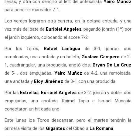
llenas, y otra con sencillo al left del antesalista
Yairo Muñoz
para poner el marcador 7-1.
Los verdes lograron otra carrera, en la octava entrada, y una
vez más del bate de
Euribiel Angeles
, pegando jonrón (1º) por
el jardín izquierdo, colocando el score 7-2.
Por los Toros,
Rafael Lantigua
de 3-1, jonrón, dos
remolcadas, una anotada y un boleto;
Gustavo Campero
de 2-
1, cuadrangular, una producida, anotó dos;
Bryan De La Cruz
de 5- , dos empujadas,
Yairo Muñoz
de 4-2, una remolcada,
una anotada y
Eloy Jiménez
de 3-1 con una producida.
Por las
Estrellas
,
Euribiel Angeles
de 3-2, jonrón y doble, dos
empujadas, una anotada; Raimel Tapia e Ismael Munguía
conectaron un hit cada uno.
Este lunes los Toros descansan, pero el martes tendrán la
primera visita de los
Gigantes
del Cibao a
La Romana
.