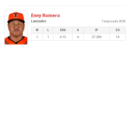
Enny Romero
Lanzador
Temporada 2025
W
L
ERA
G
IP
SO
1
1
4.15
6
27.200
14