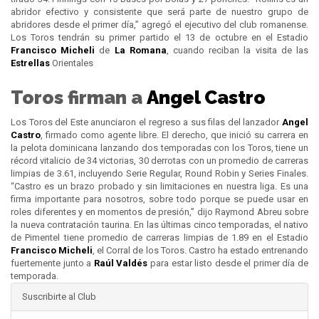
abridor efectivo y consistente que será parte de nuestro grupo de
abridores desde el primer día,” agregó el ejecutivo del club romanense.
Los Toros tendrán su primer partido el 13 de octubre en el Estadio
Francisco Micheli
de
La Romana
, cuando reciban la visita de las
Estrellas
Orientales
Toros firman a
Angel Castro
Los Toros del Este anunciaron el regreso a sus filas del lanzador
Angel
Castro
, firmado como agente libre. El derecho, que inició su carrera en
la pelota dominicana lanzando dos temporadas con los Toros, tiene un
récord vitalicio de 34 victorias, 30 derrotas con un promedio de carreras
limpias de 3.61, incluyendo Serie Regular, Round Robin y Series Finales.
“Castro es un brazo probado y sin limitaciones en nuestra liga. Es una
firma importante para nosotros, sobre todo porque se puede usar en
roles diferentes y en momentos de presión,” dijo Raymond Abreu sobre
la nueva contratación taurina. En las últimas cinco temporadas, el nativo
de Pimentel tiene promedio de carreras limpias de 1.89 en el Estadio
Francisco Micheli
, el Corral de los Toros. Castro ha estado entrenando
fuertemente junto a
Raúl Valdés
para estar listo desde el primer día de
temporada.
Suscribirte al Club