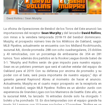
David Rollins / Sean Murphy
La oficina de Operaciones de Beisbol de los Toros del Este anunció las
importaciones del receptor
Sean Murphy
y del lanzador
David Rollins
,
con miras a la venidera temporada 2018-19 del beisbol dominicano.
Murphy, el prospecto número tres de los Atléticos de Oakland, según
MLB Pipeline, actualmente se encuentra con los Midland RockHounds,
sucursal AA, donde promedia .288 con ocho cuadrangulares, 25 dobles
y 43 remolcadas, con un porcentaje de embasarse de .354 en 281
turnos. Tuvo además dos partidos en la Rookie League donde bateó de
5-1. “Murphy and Rollins serán de gran impacto para nuestro equipo.
Sean es un pelotero premium que será el catcher estelar del equipo de
Oakland para el 2019. Con su defensa por encima de promedio y su
poder con el bate, será pieza importante de nuestro equipo,” dijo el
gerente general Raymond Abreu al momento de hacer el anuncio.
Actualmente, Murphy es el cuarto mejor prospecto en la receptoría en
todo el beisbol, según MLB Pipeline. Rollins es un abridor zurdo con
experiencia de Grandes Ligas con los Marineros de Seattle. Este año, en
la sucursal AAA, ha lanzado 16 entradas donde solo ha otorgado 1
boleto y ha ponchado 13. En dos temporadas con el equipo grande ha
tirado 34.1 innings con 15 bases por bolas y 27 ponches. “Rollins es un