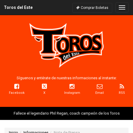
Toros del Este
Naveg
Comprar Boletas
Síguenos y entérate de nuestras informaciones al instante:
Facebook
X
Instagram
Email
RSS
Fallece el legendario Phil Regan, coach campeón de los Toros
Inicio
Informaciones
Nota de Prensa