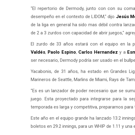
"El repertorio de Dermody, junto con con su com
desempeño en el contexto de LIDOM," dijo
Jesús Me
de la liga en general ha sido mas débil contra lan
de 2 a 3 zurdos con capacidad de abrir juegos," agreg
El zurdo de 33 años estará con el equipo en la
Valdés
,
Paolo Espino
,
Carlos Hernandez
y a
Esm
ser necesario, Dermody podría ser usado en el bullpen
Yacabonis, de 31 años, ha estado en Grandes Lig
Marineros de Seattle, Marlins de Miami, Rays de Ta
"Es es un lanzador de poder necesario que se suma
juego. Esta proyectado para integrarse para la s
temporada es larga y competitiva, prepararnos para t
Este año en el equipo grande ha lanzado 13.2 inni
boletos en 29.2 innings, para un WHIP de 1.11 y una e