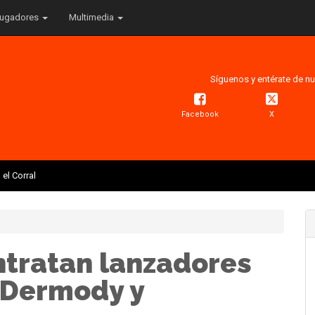
ugadores
Multimedia
Síguenos y entérate de nu
Facebook
X
el Corral
ntratan lanzadores
 Dermody y