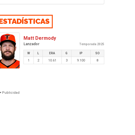
ESTADÍSTICAS
Matt Dermody
Lanzador
Temporada 2025
W
L
ERA
G
IP
SO
1
2
10.61
3
9.100
8
Publicidad