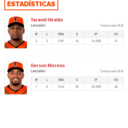
ESTADÍSTICAS
Yaramil Hiraldo
Lanzador
Temporada 2025
W
L
ERA
G
IP
SO
2
2
0.81
16
16.000
21
Gerson Moreno
Lanzador
Temporada 2025
W
L
ERA
G
IP
SO
1
0
3.62
32
25.300
26